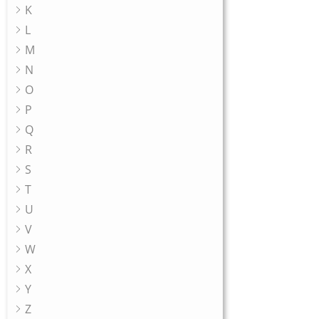
K
L
M
N
O
P
Q
R
S
T
U
V
W
X
Y
Z