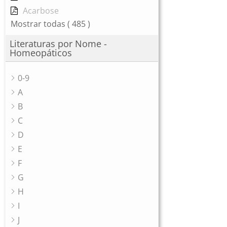
Acarbose
Mostrar todas
( 485 )
Literaturas por Nome -
Homeopáticos
0-9
A
B
C
D
E
F
G
H
I
J