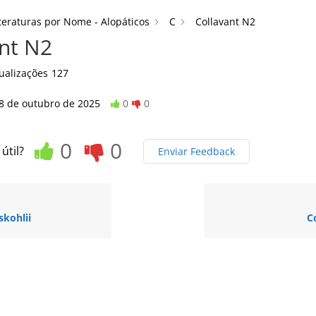
teraturas por Nome - Alopáticos
C
Collavant N2
nt N2
ualizações
127
8 de outubro de 2025
0
0
0
0
 útil?
Enviar Feedback
skohlii
C