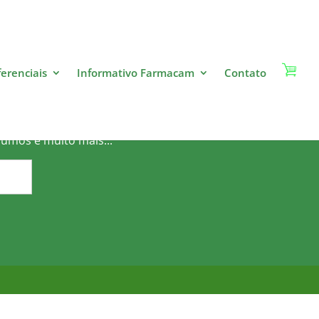
ferenciais
Informativo Farmacam
Contato
o?
sumos e muito mais...