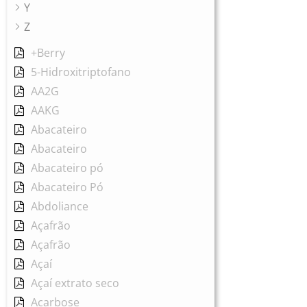
Y
Z
+Berry
5-Hidroxitriptofano
AA2G
AAKG
Abacateiro
Abacateiro
Abacateiro pó
Abacateiro Pó
Abdoliance
Açafrão
Açafrão
Açaí
Açaí extrato seco
Acarbose