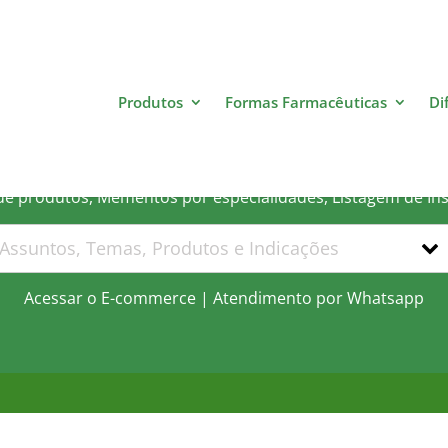
Produtos
Formas Farmacêuticas
Di
 que você está procurand
 de produtos, Mementos por especialidades, Listagem de In
Acessar o E-commerce
|
Atendimento por Whatsapp