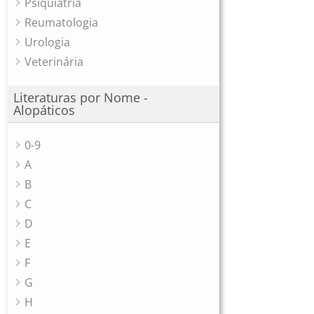
Psiquiatria
Reumatologia
Urologia
Veterinária
Literaturas por Nome -
Alopáticos
0-9
A
B
C
D
E
F
G
H