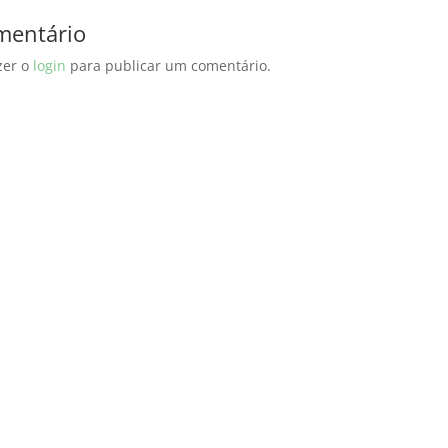
mentário
zer o
login
para publicar um comentário.