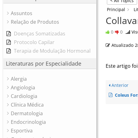
< All Topics
Principal
Li
Assuntos
Collava
Relação de Produtos
0
0
Vis
Doenças Somatizadas
Protocolo Capilar
Atualizado
2
Terapia de Modulação Hormonal
Literaturas por Especialidade
Este artigo foi
Alergia
Anterior
Angiologia
Coleus For
Cardiologia
Clínica Médica
Dermatologia
Endocrinologia
Esportiva