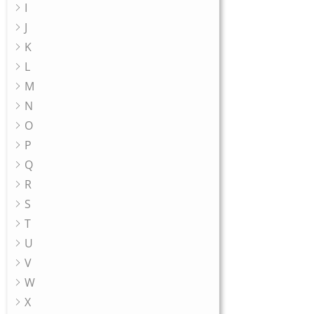
I
J
K
L
M
N
O
P
Q
R
S
T
U
V
W
X