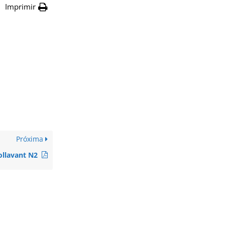
Imprimir
Próxima
ollavant N2