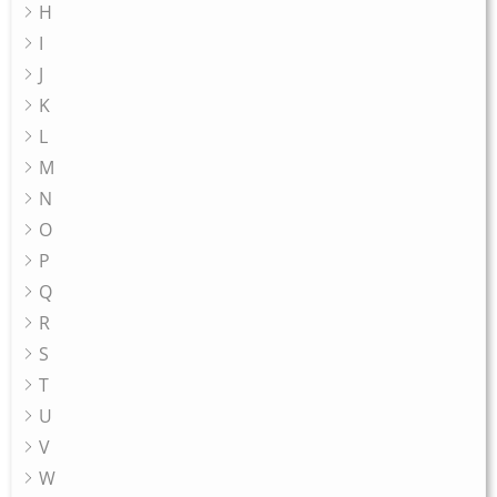
H
I
J
K
L
M
N
O
P
Q
R
S
T
U
V
W