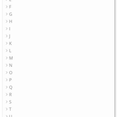
F
G
H
I
J
K
L
M
N
O
P
Q
R
S
T
U