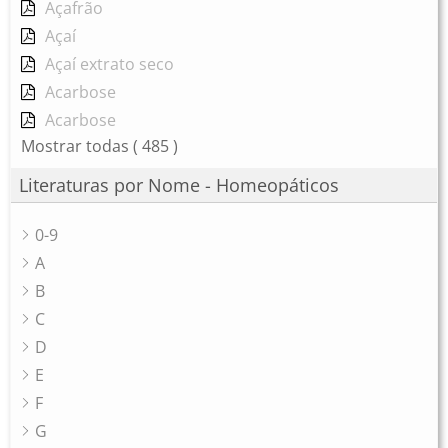
Açafrão
Açaí
Açaí extrato seco
Acarbose
Acarbose
Mostrar todas
( 485 )
Literaturas por Nome - Homeopáticos
0-9
A
B
C
D
E
F
G