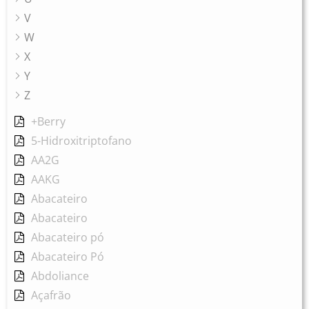
V
W
X
Y
Z
+Berry
5-Hidroxitriptofano
AA2G
AAKG
Abacateiro
Abacateiro
Abacateiro pó
Abacateiro Pó
Abdoliance
Açafrão