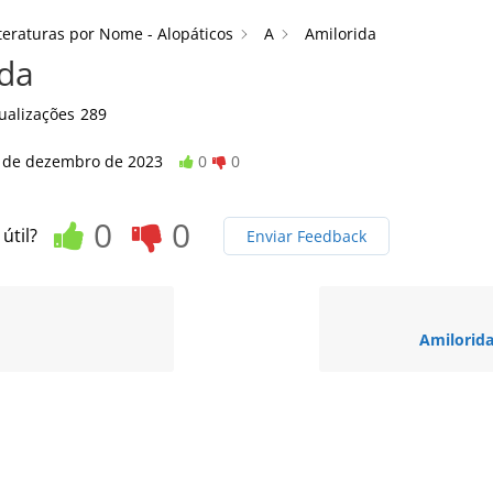
teraturas por Nome - Alopáticos
A
Amilorida
ida
ualizações
289
 de dezembro de 2023
0
0
0
0
 útil?
Enviar Feedback
Amilorida