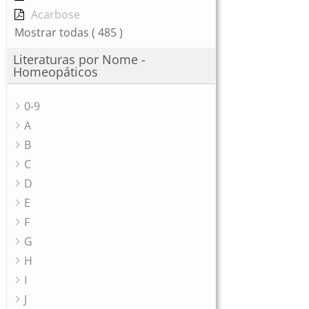
Acarbose
Mostrar todas
( 485 )
Literaturas por Nome -
Homeopáticos
0-9
A
B
C
D
E
F
G
H
I
J