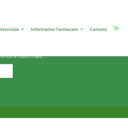
ferenciais
Informativo Farmacam
Contato
o?
sumos e muito mais...