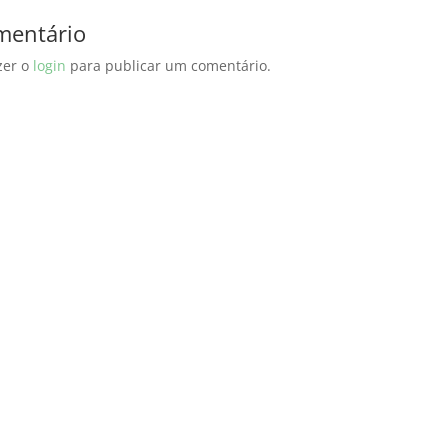
mentário
zer o
login
para publicar um comentário.