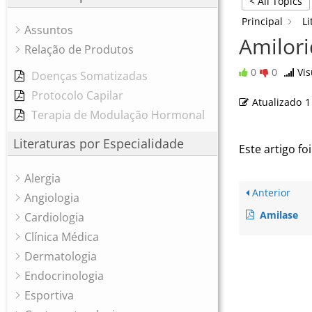
< All Topics
Principal
Li
Assuntos
Amilor
Relação de Produtos
0
0
Vis
Doenças Somatizadas
Protocolo Capilar
Atualizado
1
Terapia de Modulação Hormonal
Literaturas por Especialidade
Este artigo foi
Alergia
Anterior
Angiologia
Amilase
Cardiologia
Clínica Médica
Dermatologia
Endocrinologia
Esportiva