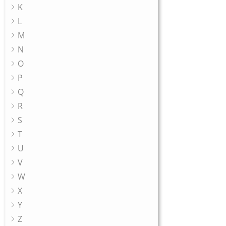
K
L
M
N
O
P
Q
R
S
T
U
V
W
X
Y
Z