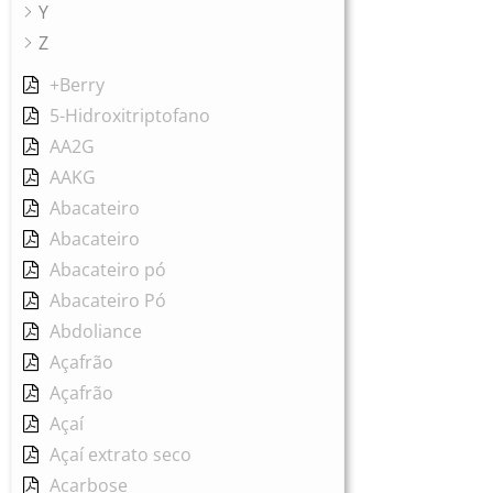
Y
Z
+Berry
5-Hidroxitriptofano
AA2G
AAKG
Abacateiro
Abacateiro
Abacateiro pó
Abacateiro Pó
Abdoliance
Açafrão
Açafrão
Açaí
Açaí extrato seco
Acarbose