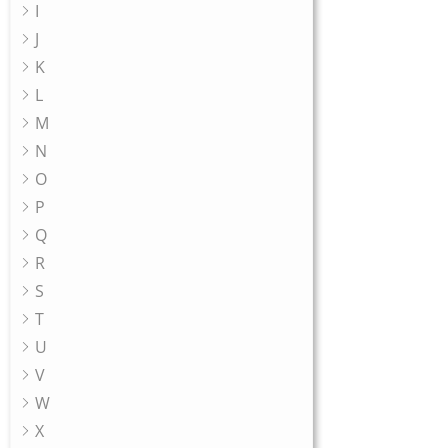
I
J
K
L
M
N
O
P
Q
R
S
T
U
V
W
X