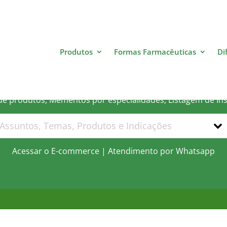
Produtos
Formas Farmacêuticas
Di
 que você está procurand
 de produtos, Mementos por especialidades, Listagem de In
Acessar o E-commerce
|
Atendimento por Whatsapp