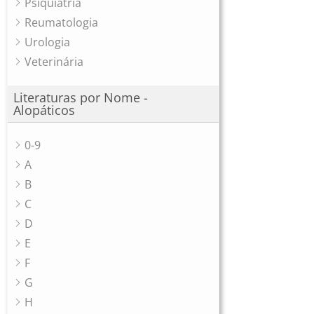
Psiquiatria
Reumatologia
Urologia
Veterinária
Literaturas por Nome -
Alopáticos
0-9
A
B
C
D
E
F
G
H