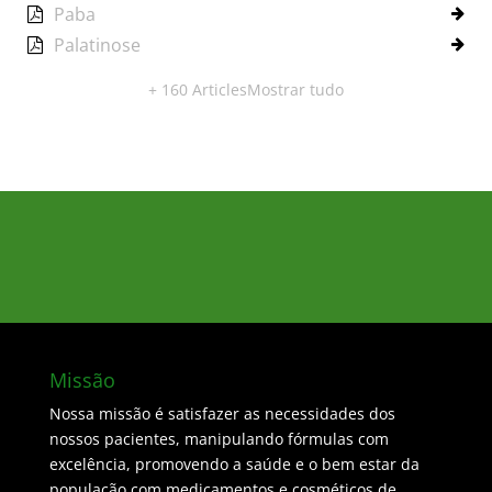
Paba
Palatinose
+ 160 Articles
Mostrar tudo
Missão
Nossa missão é satisfazer as necessidades dos
nossos pacientes, manipulando fórmulas com
excelência, promovendo a saúde e o bem estar da
população com medicamentos e cosméticos de