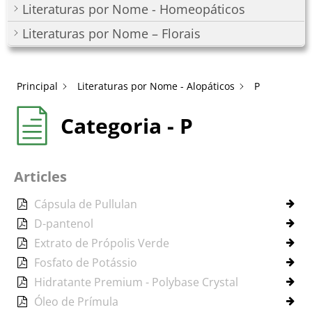
Literaturas por Nome - Homeopáticos
Literaturas por Nome – Florais
Principal
Literaturas por Nome - Alopáticos
P
Categoria - P
Articles
Cápsula de Pullulan
D-pantenol
Extrato de Própolis Verde
Fosfato de Potássio
Hidratante Premium - Polybase Crystal
Óleo de Prímula