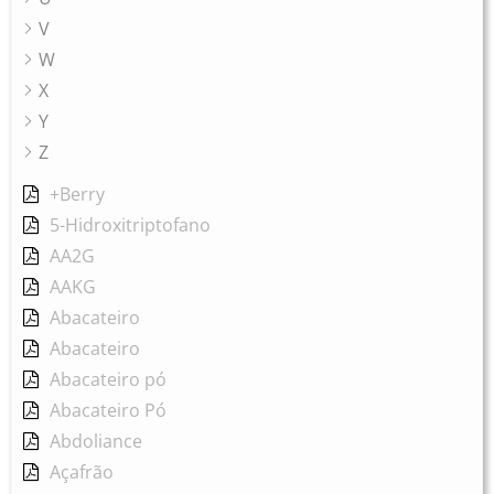
V
W
X
Y
Z
+Berry
5-Hidroxitriptofano
AA2G
AAKG
Abacateiro
Abacateiro
Abacateiro pó
Abacateiro Pó
Abdoliance
Açafrão