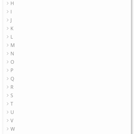
H
I
J
K
L
M
N
O
P
Q
R
S
T
U
V
W