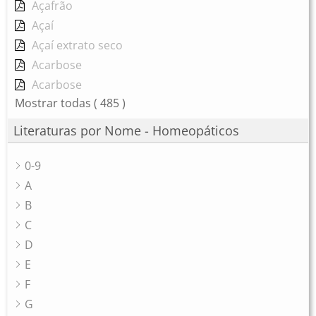
Açafrão
Açaí
Açaí extrato seco
Acarbose
Acarbose
Mostrar todas
( 485 )
Literaturas por Nome - Homeopáticos
0-9
A
B
C
D
E
F
G