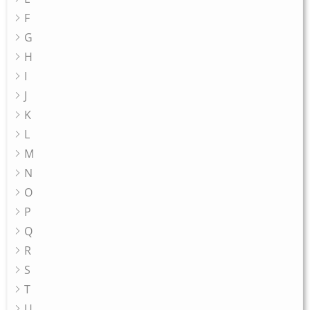
F
G
H
I
J
K
L
M
N
O
P
Q
R
S
T
U