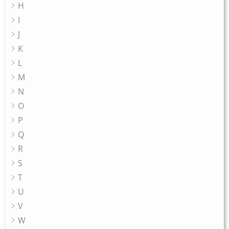
H
I
J
K
L
M
N
O
P
Q
R
S
T
U
V
W