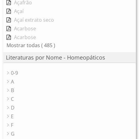
Açafrão
Açaí
Açaí extrato seco
Acarbose
Acarbose
Mostrar todas
( 485 )
Literaturas por Nome - Homeopáticos
0-9
A
B
C
D
E
F
G