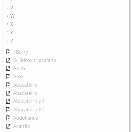
V
W
X
Y
Z
+Berry
5-Hidroxitriptofano
AA2G
AAKG
Abacateiro
Abacateiro
Abacateiro pó
Abacateiro Pó
Abdoliance
Açafrão