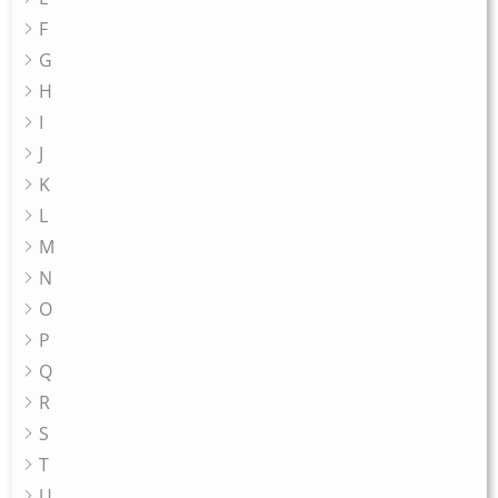
F
G
H
I
J
K
L
M
N
O
P
Q
R
S
T
U