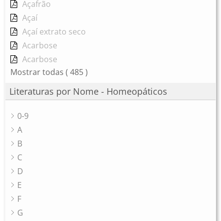
Açafrão
Açaí
Açaí extrato seco
Acarbose
Acarbose
Mostrar todas
( 485 )
Literaturas por Nome - Homeopáticos
0-9
A
B
C
D
E
F
G