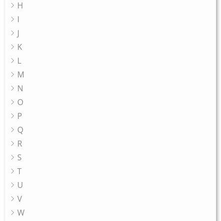
H
I
J
K
L
M
N
O
P
Q
R
S
T
U
V
W