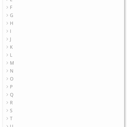
F
G
H
I
J
K
L
M
N
O
P
Q
R
S
T
U