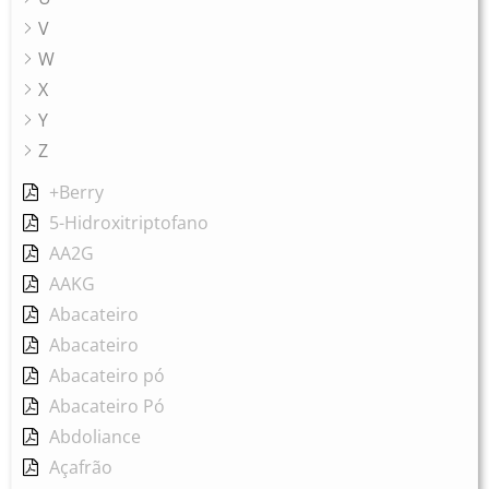
V
W
X
Y
Z
+Berry
5-Hidroxitriptofano
AA2G
AAKG
Abacateiro
Abacateiro
Abacateiro pó
Abacateiro Pó
Abdoliance
Açafrão