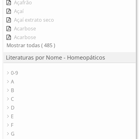
Açafrão
Açaí
Açaí extrato seco
Acarbose
Acarbose
Mostrar todas
( 485 )
Literaturas por Nome - Homeopáticos
0-9
A
B
C
D
E
F
G