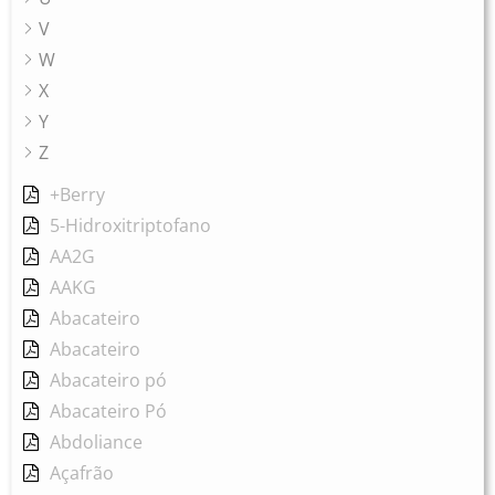
V
W
X
Y
Z
+Berry
5-Hidroxitriptofano
AA2G
AAKG
Abacateiro
Abacateiro
Abacateiro pó
Abacateiro Pó
Abdoliance
Açafrão