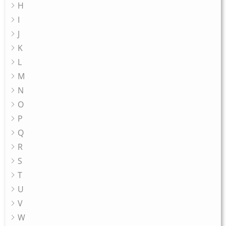
H
I
J
K
L
M
N
O
P
Q
R
S
T
U
V
W