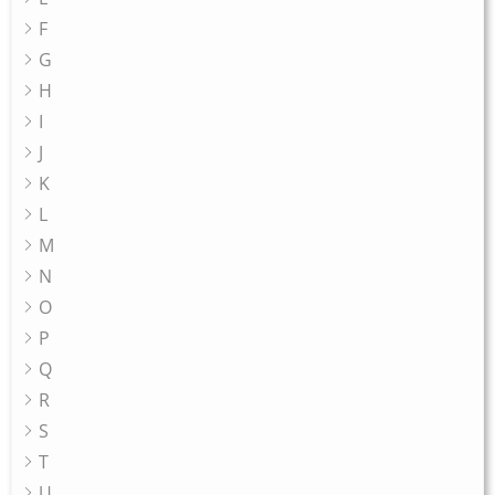
F
G
H
I
J
K
L
M
N
O
P
Q
R
S
T
U