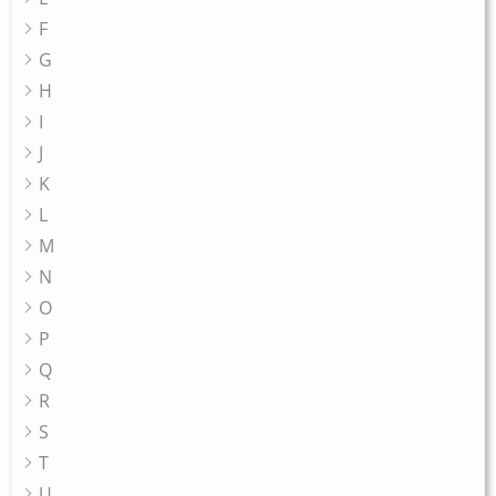
F
G
H
I
J
K
L
M
N
O
P
Q
R
S
T
U