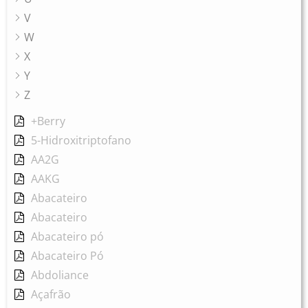
V
W
X
Y
Z
+Berry
5-Hidroxitriptofano
AA2G
AAKG
Abacateiro
Abacateiro
Abacateiro pó
Abacateiro Pó
Abdoliance
Açafrão