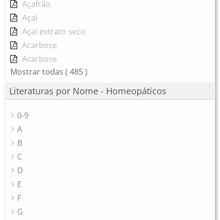
Açafrão
Açaí
Açaí extrato seco
Acarbose
Acarbose
Mostrar todas
( 485 )
Literaturas por Nome - Homeopáticos
0-9
A
B
C
D
E
F
G