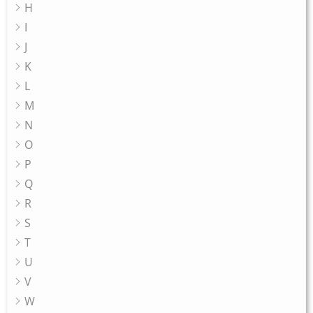
H
I
J
K
L
M
N
O
P
Q
R
S
T
U
V
W