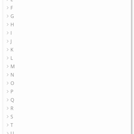
F
G
H
I
J
K
L
M
N
O
P
Q
R
S
T
U