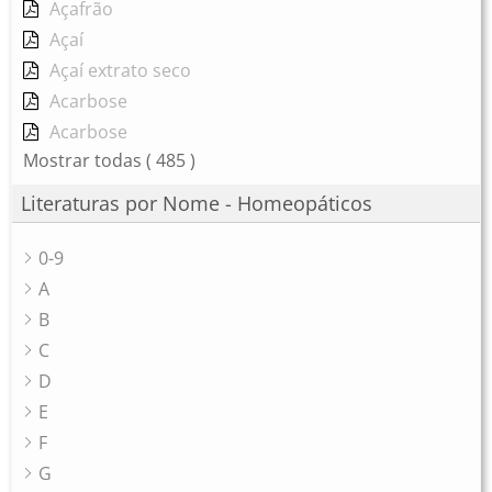
Açafrão
Açaí
Açaí extrato seco
Acarbose
Acarbose
Mostrar todas
( 485 )
Literaturas por Nome - Homeopáticos
0-9
A
B
C
D
E
F
G