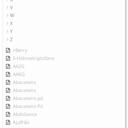
V
W
X
Y
Z
+Berry
5-Hidroxitriptofano
AA2G
AAKG
Abacateiro
Abacateiro
Abacateiro pó
Abacateiro Pó
Abdoliance
Açafrão