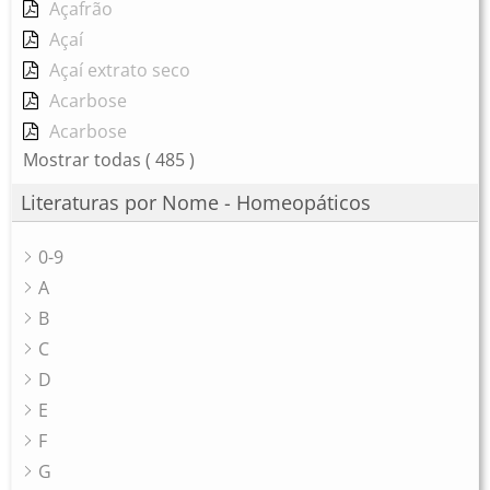
Açafrão
Açaí
Açaí extrato seco
Acarbose
Acarbose
Mostrar todas
( 485 )
Literaturas por Nome - Homeopáticos
0-9
A
B
C
D
E
F
G