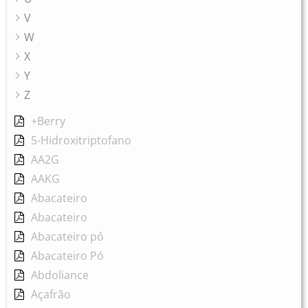
V
W
X
Y
Z
+Berry
5-Hidroxitriptofano
AA2G
AAKG
Abacateiro
Abacateiro
Abacateiro pó
Abacateiro Pó
Abdoliance
Açafrão