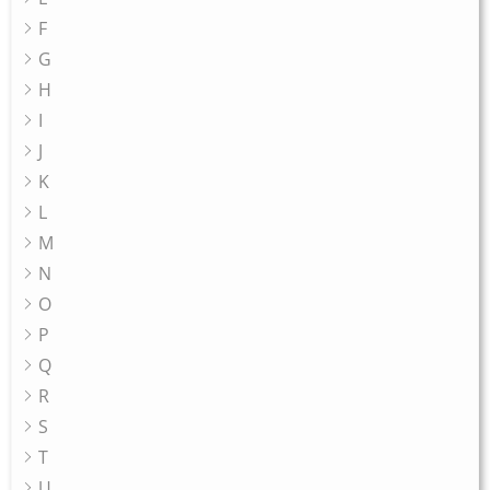
F
G
H
I
J
K
L
M
N
O
P
Q
R
S
T
U