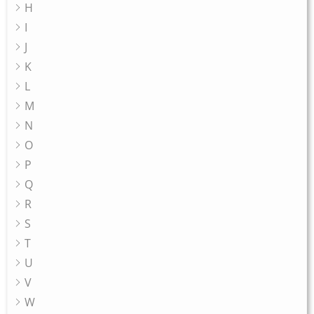
H
I
J
K
L
M
N
O
P
Q
R
S
T
U
V
W