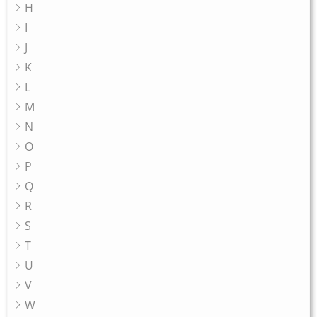
H
I
J
K
L
M
N
O
P
Q
R
S
T
U
V
W