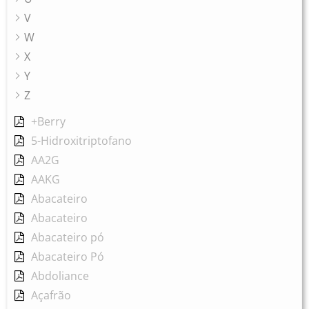
V
W
X
Y
Z
+Berry
5-Hidroxitriptofano
AA2G
AAKG
Abacateiro
Abacateiro
Abacateiro pó
Abacateiro Pó
Abdoliance
Açafrão