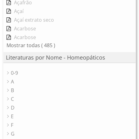
Açafrão
Açaí
Açaí extrato seco
Acarbose
Acarbose
Mostrar todas
( 485 )
Literaturas por Nome - Homeopáticos
0-9
A
B
C
D
E
F
G