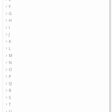
F
G
H
I
J
K
L
M
N
O
P
Q
R
S
T
U