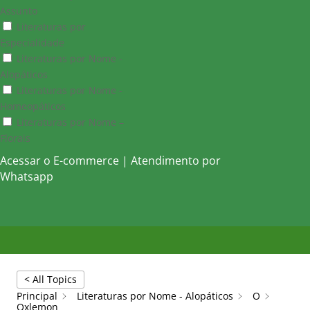
Assunto
Literaturas por
Especialidade
Literaturas por Nome -
Alopáticos
Literaturas por Nome -
Homeopáticos
Literaturas por Nome –
Florais
Acessar o E-commerce
|
Atendimento por
Whatsapp
< All Topics
Principal
Literaturas por Nome - Alopáticos
O
Oxlemon