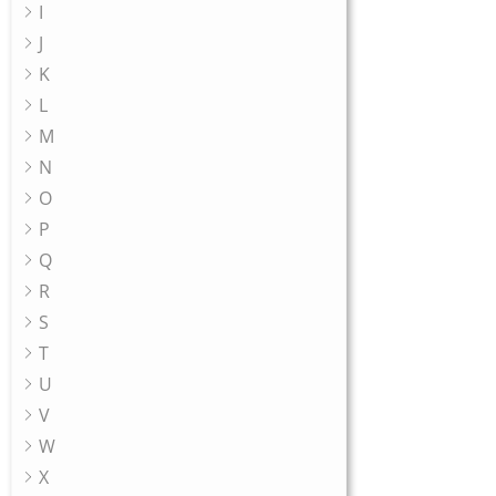
I
J
K
L
M
N
O
P
Q
R
S
T
U
V
W
X