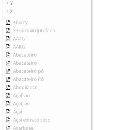
Y
Z
+Berry
5-Hidroxitriptofano
AA2G
AAKG
Abacateiro
Abacateiro
Abacateiro pó
Abacateiro Pó
Abdoliance
Açafrão
Açafrão
Açaí
Açaí extrato seco
Acarbose