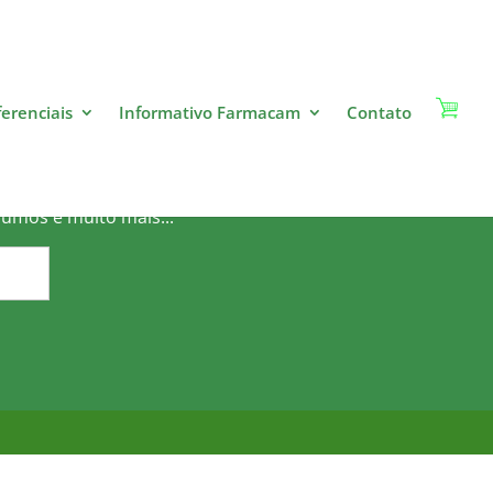
ferenciais
Informativo Farmacam
Contato
o?
sumos e muito mais...