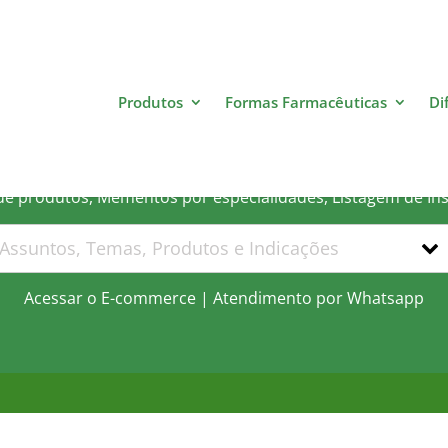
Produtos
Formas Farmacêuticas
Di
 que você está procurand
 de produtos, Mementos por especialidades, Listagem de In
Acessar o E-commerce
|
Atendimento por Whatsapp