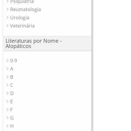
Psiquiatria
Reumatologia
Urologia
Veterinária
Literaturas por Nome -
Alopáticos
0-9
A
B
C
D
E
F
G
H