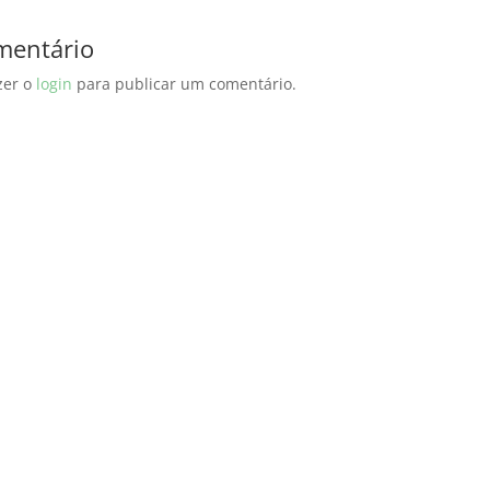
mentário
zer o
login
para publicar um comentário.