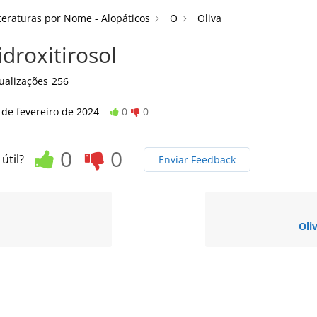
teraturas por Nome - Alopáticos
O
Oliva
idroxitirosol
ualizações
256
 de fevereiro de 2024
0
0
0
0
 útil?
Enviar Feedback
Oli