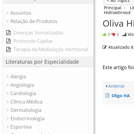
< All Topics
Principal
Li
Assuntos
Hidroxitirosol
Oliva H
Relação de Produtos
Doenças Somatizadas
0
0
Vis
Protocolo Capilar
Atualizado
8
Terapia de Modulação Hormonal
Literaturas por Especialidade
Este artigo foi
Alergia
Angiologia
Anterior
Cardiologia
Oligo HA
Clínica Médica
Dermatologia
Endocrinologia
Esportiva