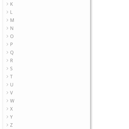
K
L
M
N
O
P
Q
R
S
T
U
V
W
X
Y
Z