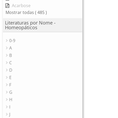
Acarbose
Mostrar todas
( 485 )
Literaturas por Nome -
Homeopáticos
0-9
A
B
C
D
E
F
G
H
I
J