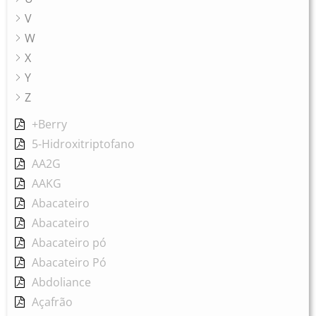
V
W
X
Y
Z
+Berry
5-Hidroxitriptofano
AA2G
AAKG
Abacateiro
Abacateiro
Abacateiro pó
Abacateiro Pó
Abdoliance
Açafrão