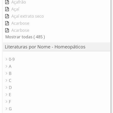
Açafrão
Açaí
Açaí extrato seco
Acarbose
Acarbose
Mostrar todas
( 485 )
Literaturas por Nome - Homeopáticos
0-9
A
B
C
D
E
F
G