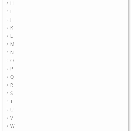
H
I
J
K
L
M
N
O
P
Q
R
S
T
U
V
W