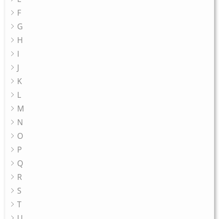
F
G
H
I
J
K
L
M
N
O
P
Q
R
S
T
U