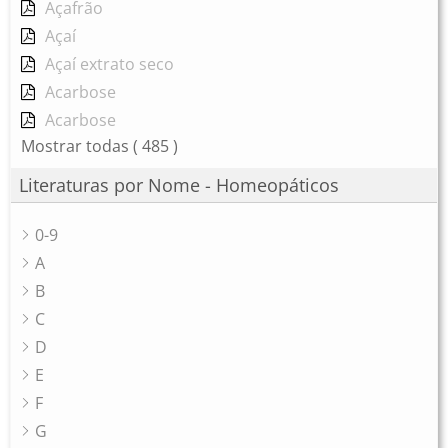
Açafrão
Açaí
Açaí extrato seco
Acarbose
Acarbose
Mostrar todas
( 485 )
Literaturas por Nome - Homeopáticos
0-9
A
B
C
D
E
F
G