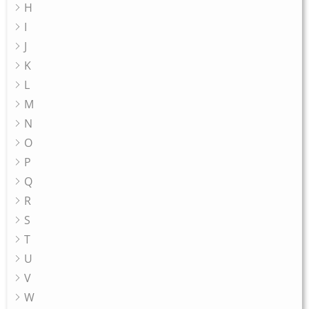
H
I
J
K
L
M
N
O
P
Q
R
S
T
U
V
W