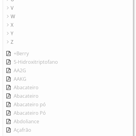
V
W
X
Y
Z
+Berry
5-Hidroxitriptofano
AA2G
AAKG
Abacateiro
Abacateiro
Abacateiro pó
Abacateiro Pó
Abdoliance
Açafrão