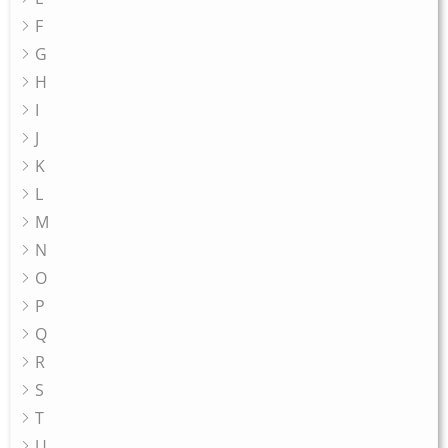
F
G
H
I
J
K
L
M
N
O
P
Q
R
S
T
U