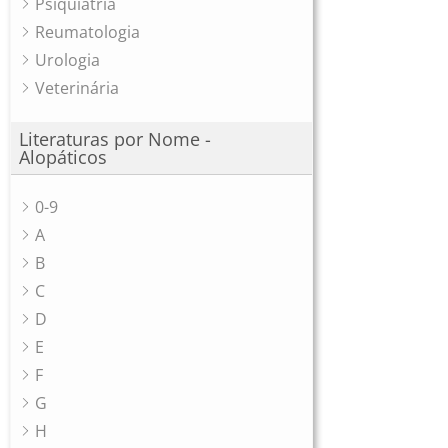
Psiquiatria
Reumatologia
Urologia
Veterinária
Literaturas por Nome -
Alopáticos
0-9
A
B
C
D
E
F
G
H