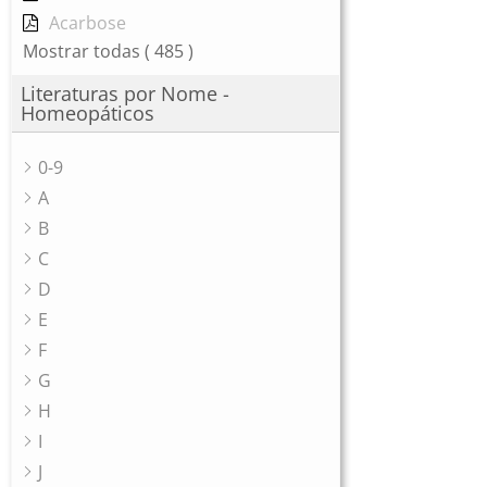
Acarbose
Mostrar todas
( 485 )
Literaturas por Nome -
Homeopáticos
0-9
A
B
C
D
E
F
G
H
I
J