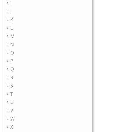
I
J
K
L
M
N
O
P
Q
R
S
T
U
V
W
X