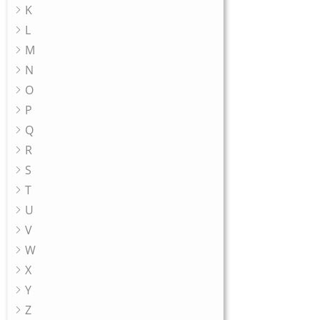
K
L
M
N
O
P
Q
R
S
T
U
V
W
X
Y
Z