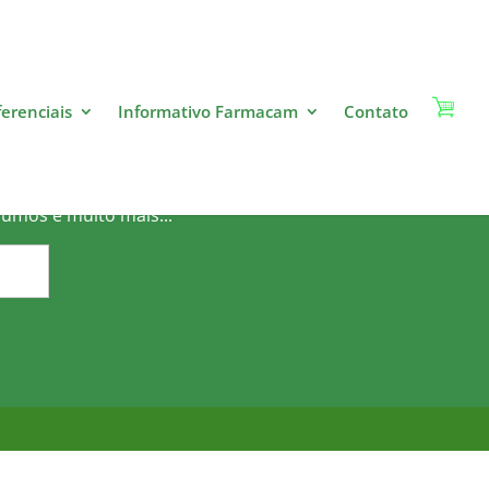
ferenciais
Informativo Farmacam
Contato
o?
sumos e muito mais...