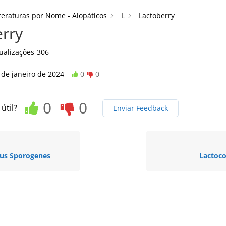
teraturas por Nome - Alopáticos
L
Lactoberry
rry
ualizações
306
 de janeiro de 2024
0
0
0
0
 útil?
Enviar Feedback
lus Sporogenes
Lactoco