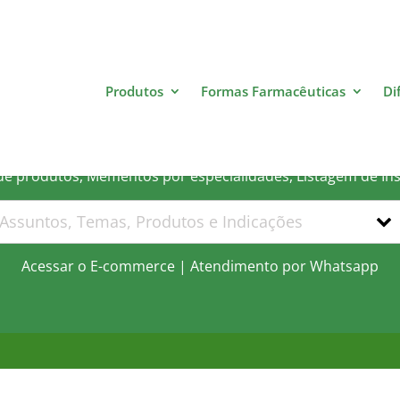
Produtos
Formas Farmacêuticas
Di
 que você está procurand
 de produtos, Mementos por especialidades, Listagem de In
Acessar o E-commerce
|
Atendimento por Whatsapp