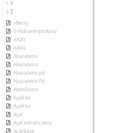
Y
Z
+Berry
5-Hidroxitriptofano
AA2G
AAKG
Abacateiro
Abacateiro
Abacateiro pó
Abacateiro Pó
Abdoliance
Açafrão
Açafrão
Açaí
Açaí extrato seco
Acarbose