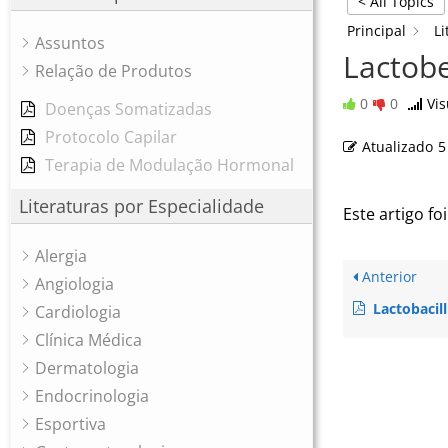
< All Topics
Principal
Li
Assuntos
Lactobe
Relação de Produtos
0
0
Vis
Doenças Somatizadas
Protocolo Capilar
Atualizado
5
Terapia de Modulação Hormonal
Literaturas por Especialidade
Este artigo foi
Alergia
Anterior
Angiologia
Lactobacil
Cardiologia
Clínica Médica
Dermatologia
Endocrinologia
Esportiva