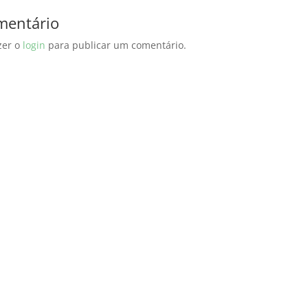
mentário
zer o
login
para publicar um comentário.