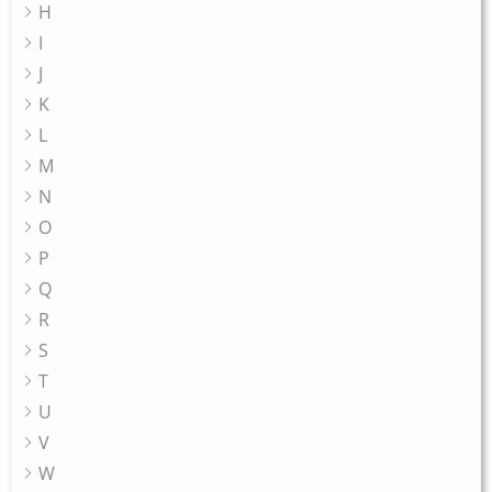
H
I
J
K
L
M
N
O
P
Q
R
S
T
U
V
W