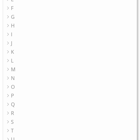
F
G
H
I
J
K
L
M
N
O
P
Q
R
S
T
U