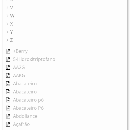
V
W
X
Y
Z
+Berry
5-Hidroxitriptofano
AA2G
AAKG
Abacateiro
Abacateiro
Abacateiro pó
Abacateiro Pó
Abdoliance
Açafrão