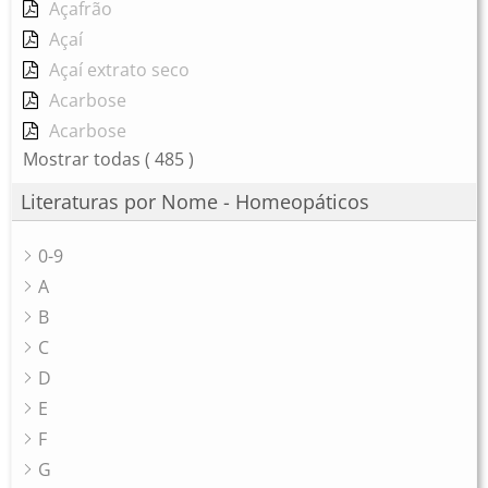
Açafrão
Açaí
Açaí extrato seco
Acarbose
Acarbose
Mostrar todas
( 485 )
Literaturas por Nome - Homeopáticos
0-9
A
B
C
D
E
F
G