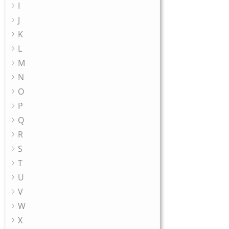
I
J
K
L
M
N
O
P
Q
R
S
T
U
V
W
X