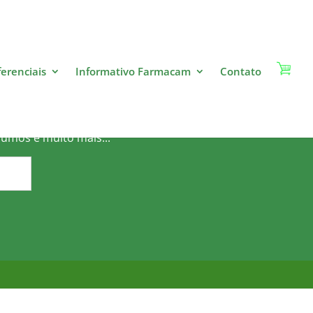
ferenciais
Informativo Farmacam
Contato
o?
sumos e muito mais...