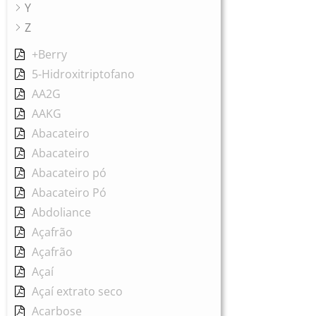
Y
Z
+Berry
5-Hidroxitriptofano
AA2G
AAKG
Abacateiro
Abacateiro
Abacateiro pó
Abacateiro Pó
Abdoliance
Açafrão
Açafrão
Açaí
Açaí extrato seco
Acarbose