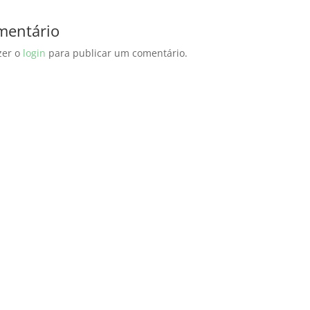
mentário
zer o
login
para publicar um comentário.