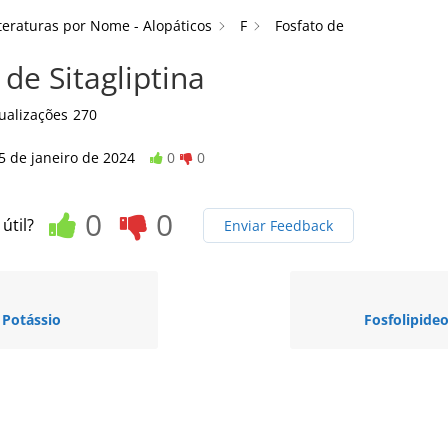
teraturas por Nome - Alopáticos
F
Fosfato de
 de Sitagliptina
ualizações
270
5 de janeiro de 2024
0
0
0
0
 útil?
Enviar Feedback
 Potássio
Fosfolipideo