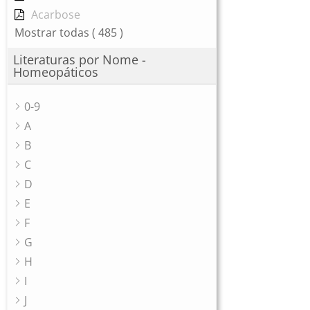
Acarbose
Mostrar todas
( 485 )
Literaturas por Nome -
Homeopáticos
0-9
A
B
C
D
E
F
G
H
I
J