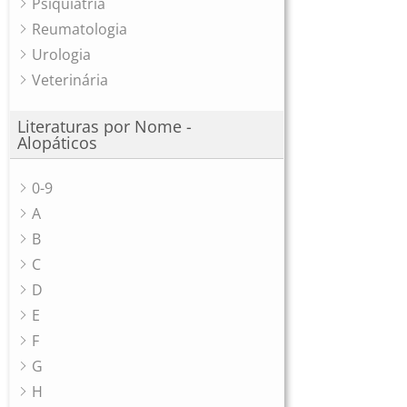
Psiquiatria
Reumatologia
Urologia
Veterinária
Literaturas por Nome -
Alopáticos
0-9
A
B
C
D
E
F
G
H