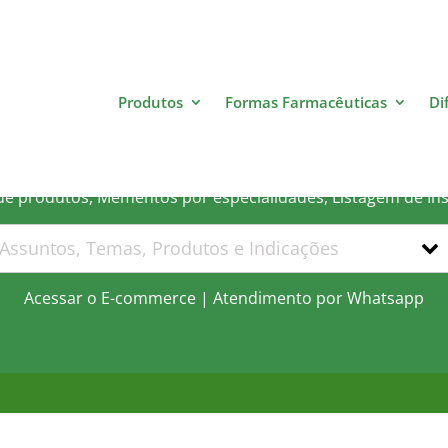
Produtos
Formas Farmacêuticas
Di
 que você está procurand
 de produtos, Mementos por especialidades, Listagem de In
Acessar o E-commerce
|
Atendimento por Whatsapp