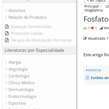
< All Topics
Principal
Li
Assuntos
Sitagliptina
Fosfato
Relação de Produtos
Doenças Somatizadas
0
0
Vis
Protocolo Capilar
Atualizado
1
Terapia de Modulação Hormonal
Literaturas por Especialidade
Este artigo foi
Alergia
Angiologia
Anterior
Cardiologia
Fosfato de
Clínica Médica
Dermatologia
Endocrinologia
Esportiva