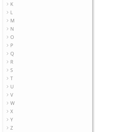
K
L
M
N
O
P
Q
R
S
T
U
V
W
X
Y
Z