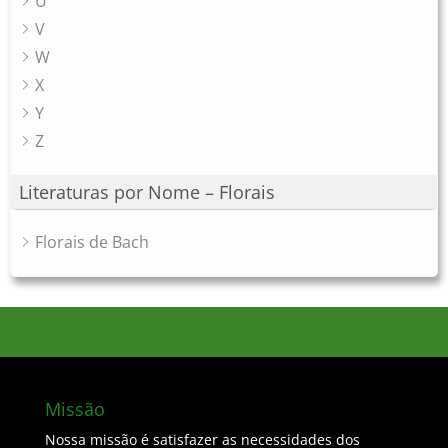
U
V
W
X
Y
Z
Literaturas por Nome – Florais
Florais de Bach
Missão
Nossa missão é satisfazer as necessidades dos