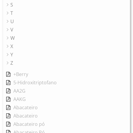
S
T
U
V
W
X
Y
Z
+Berry
5-Hidroxitriptofano
AA2G
AAKG
Abacateiro
Abacateiro
Abacateiro pó
Abacateiro Pó