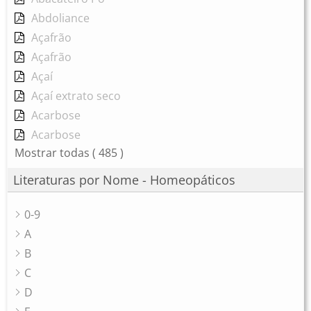
Abdoliance
Açafrão
Açafrão
Açaí
Açaí extrato seco
Acarbose
Acarbose
Mostrar todas
( 485 )
Literaturas por Nome - Homeopáticos
0-9
A
B
C
D