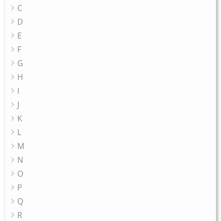
C
D
E
F
G
H
I
J
K
L
M
N
O
P
Q
R