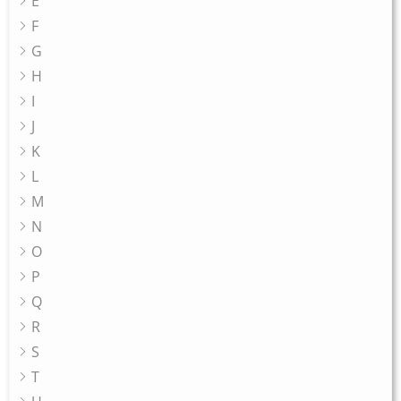
E
F
G
H
I
J
K
L
M
N
O
P
Q
R
S
T