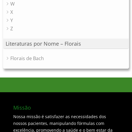
W
X
Y
Z
Literaturas por Nome – Florais
Florais de Bach
Missão
Nossa missão é satisfazer as necessidades dos
nossos pacientes, manipulando fórmulas com
excelência, promovendo a saúde e o bem estar da