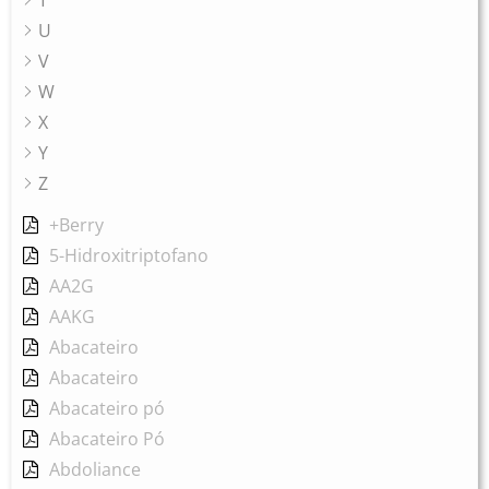
T
U
V
W
X
Y
Z
+Berry
5-Hidroxitriptofano
AA2G
AAKG
Abacateiro
Abacateiro
Abacateiro pó
Abacateiro Pó
Abdoliance