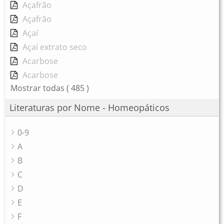
Açafrão
Açafrão
Açaí
Açaí extrato seco
Acarbose
Acarbose
Mostrar todas
( 485 )
Literaturas por Nome - Homeopáticos
0-9
A
B
C
D
E
F