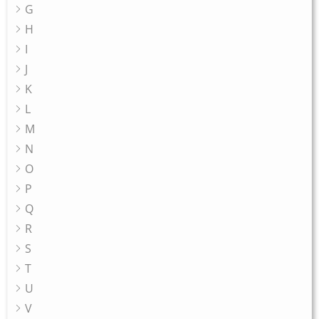
G
H
I
J
K
L
M
N
O
P
Q
R
S
T
U
V