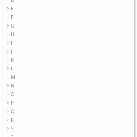
D
E
F
G
H
I
J
K
L
M
N
O
P
Q
R
S