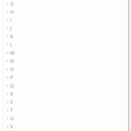
G
H
I
J
K
L
M
N
O
P
Q
R
S
T
U
V