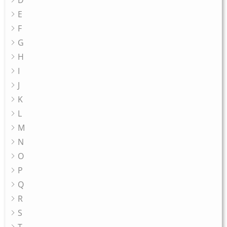
D
E
F
G
H
I
J
K
L
M
N
O
P
Q
R
S