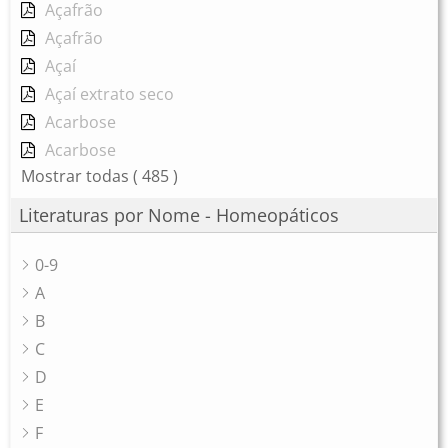
Açafrão
Açafrão
Açaí
Açaí extrato seco
Acarbose
Acarbose
Mostrar todas
( 485 )
Literaturas por Nome - Homeopáticos
0-9
A
B
C
D
E
F