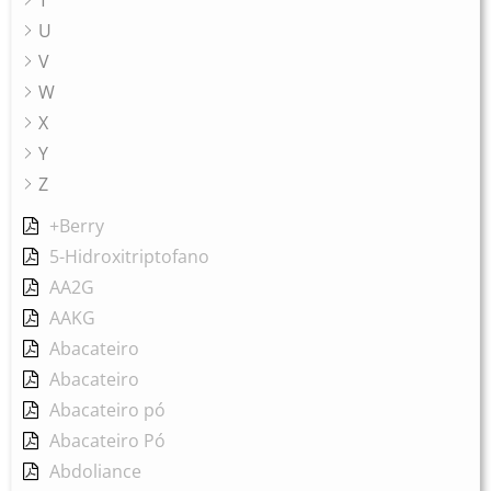
T
U
V
W
X
Y
Z
+Berry
5-Hidroxitriptofano
AA2G
AAKG
Abacateiro
Abacateiro
Abacateiro pó
Abacateiro Pó
Abdoliance