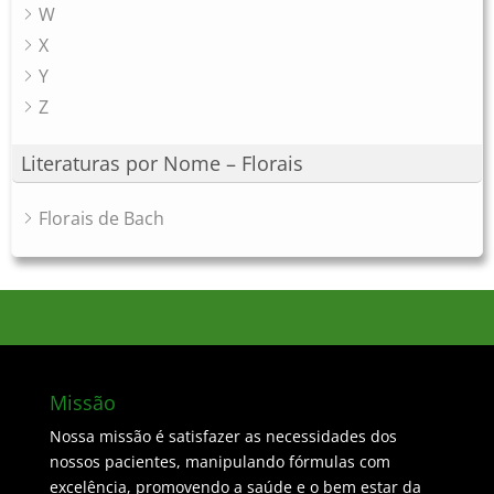
W
X
Y
Z
Literaturas por Nome – Florais
Florais de Bach
Missão
Nossa missão é satisfazer as necessidades dos
nossos pacientes, manipulando fórmulas com
excelência, promovendo a saúde e o bem estar da