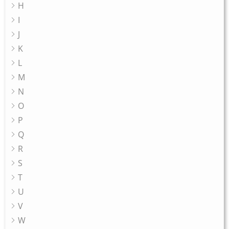
H
I
J
K
L
M
N
O
P
Q
R
S
T
U
V
W