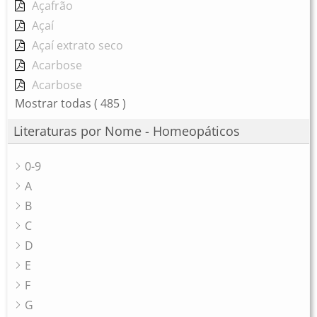
Açafrão
Açaí
Açaí extrato seco
Acarbose
Acarbose
Mostrar todas
( 485 )
Literaturas por Nome - Homeopáticos
0-9
A
B
C
D
E
F
G