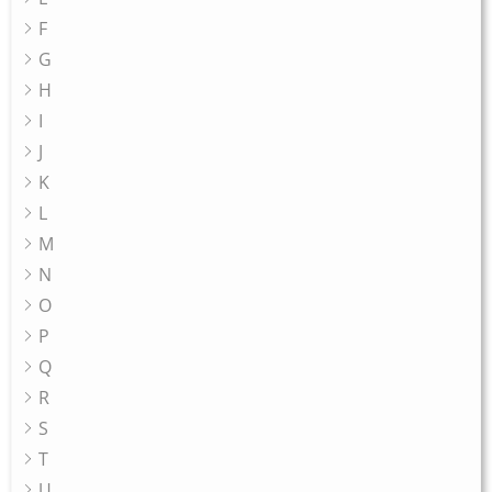
F
G
H
I
J
K
L
M
N
O
P
Q
R
S
T
U