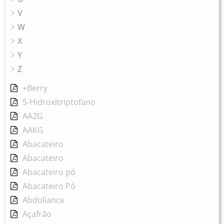
V
W
X
Y
Z
+Berry
5-Hidroxitriptofano
AA2G
AAKG
Abacateiro
Abacateiro
Abacateiro pó
Abacateiro Pó
Abdoliance
Açafrão