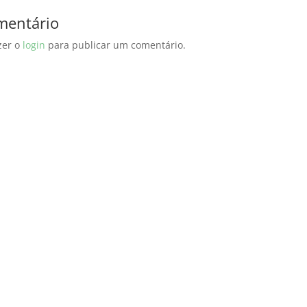
mentário
zer o
login
para publicar um comentário.