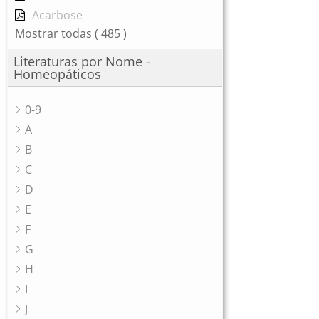
Acarbose
Mostrar todas
( 485 )
Literaturas por Nome -
Homeopáticos
0-9
A
B
C
D
E
F
G
H
I
J