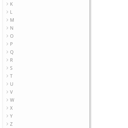
K
L
M
N
O
P
Q
R
S
T
U
V
W
X
Y
Z