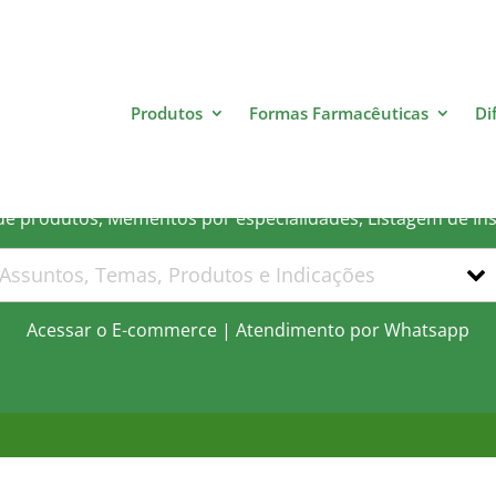
Produtos
Formas Farmacêuticas
Di
 que você está procurand
 de produtos, Mementos por especialidades, Listagem de In
Acessar o E-commerce
|
Atendimento por Whatsapp