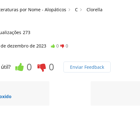
teraturas por Nome - Alopáticos
C
Clorella
a
ualizações
273
 de dezembro de 2023
0
0
0
0
 útil?
Enviar Feedback
oxido