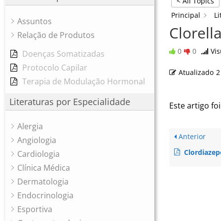
< All Topics
Principal
Li
Assuntos
Clorell
Relação de Produtos
0
0
Vis
Doenças Somatizadas
Protocolo Capilar
Atualizado
2
Terapia de Modulação Hormonal
Literaturas por Especialidade
Este artigo foi
Alergia
Anterior
Angiologia
Clordiazep
Cardiologia
Clínica Médica
Dermatologia
Endocrinologia
Esportiva