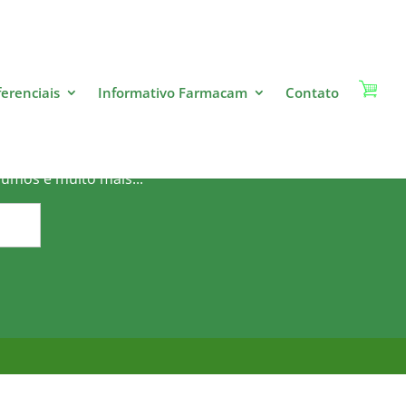
ferenciais
Informativo Farmacam
Contato
o?
sumos e muito mais...