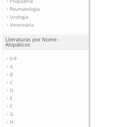
Psiquiatria
Reumatologia
Urologia
Veterinária
Literaturas por Nome -
Alopáticos
0-9
A
B
C
D
E
F
G
H