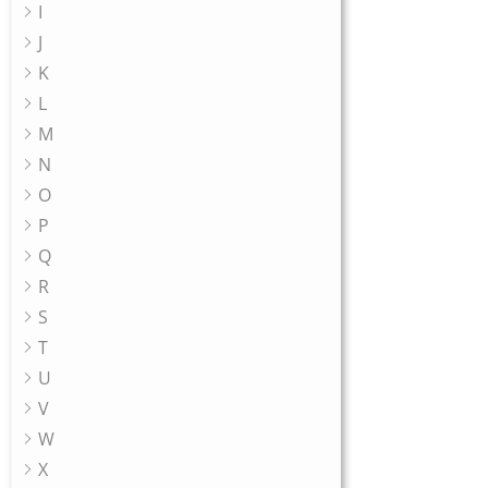
I
J
K
L
M
N
O
P
Q
R
S
T
U
V
W
X