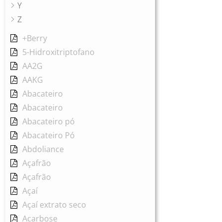
Y
Z
+Berry
5-Hidroxitriptofano
AA2G
AAKG
Abacateiro
Abacateiro
Abacateiro pó
Abacateiro Pó
Abdoliance
Açafrão
Açafrão
Açaí
Açaí extrato seco
Acarbose