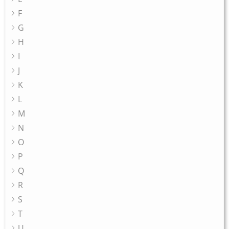
F
G
H
I
J
K
L
M
N
O
P
Q
R
S
T
U