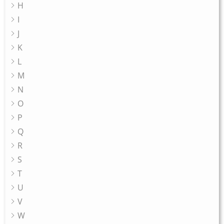
H
I
J
K
L
M
N
O
P
Q
R
S
T
U
V
W