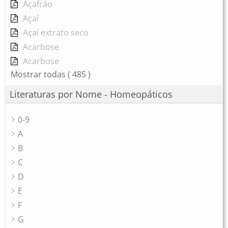
Açafrão
Açaí
Açaí extrato seco
Acarbose
Acarbose
Mostrar todas
( 485 )
Literaturas por Nome - Homeopáticos
0-9
A
B
C
D
E
F
G