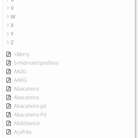
V
W
X
Y
Z
+Berry
5-Hidroxitriptofano
AA2G
AAKG
Abacateiro
Abacateiro
Abacateiro pó
Abacateiro Pó
Abdoliance
Açafrão