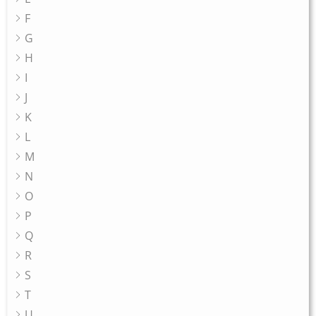
F
G
H
I
J
K
L
M
N
O
P
Q
R
S
T
U