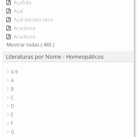
Açafrão
Açaí
Açaí extrato seco
Acarbose
Acarbose
Mostrar todas
( 485 )
Literaturas por Nome - Homeopáticos
0-9
A
B
C
D
E
F
G