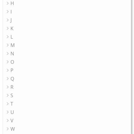
H
I
J
K
L
M
N
O
P
Q
R
S
T
U
V
W