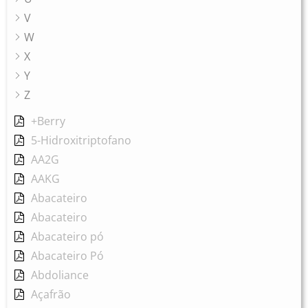
V
W
X
Y
Z
+Berry
5-Hidroxitriptofano
AA2G
AAKG
Abacateiro
Abacateiro
Abacateiro pó
Abacateiro Pó
Abdoliance
Açafrão