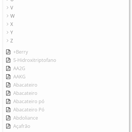
V
W
X
Y
Z
+Berry
5-Hidroxitriptofano
AA2G
AAKG
Abacateiro
Abacateiro
Abacateiro pó
Abacateiro Pó
Abdoliance
Açafrão