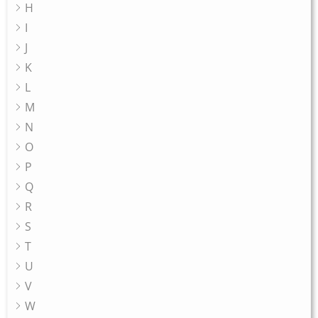
H
I
J
K
L
M
N
O
P
Q
R
S
T
U
V
W