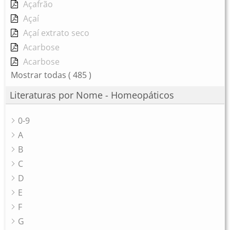
Açafrão
Açaí
Açaí extrato seco
Acarbose
Acarbose
Mostrar todas
( 485 )
Literaturas por Nome - Homeopáticos
0-9
A
B
C
D
E
F
G