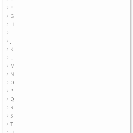
F
G
H
I
J
K
L
M
N
O
P
Q
R
S
T
U