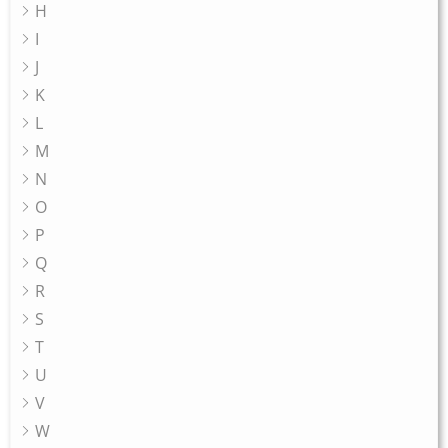
H
I
J
K
L
M
N
O
P
Q
R
S
T
U
V
W