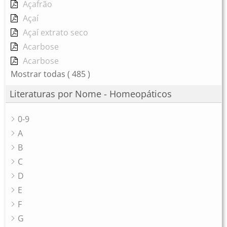
Açafrão
Açaí
Açaí extrato seco
Acarbose
Acarbose
Mostrar todas
( 485 )
Literaturas por Nome - Homeopáticos
0-9
A
B
C
D
E
F
G