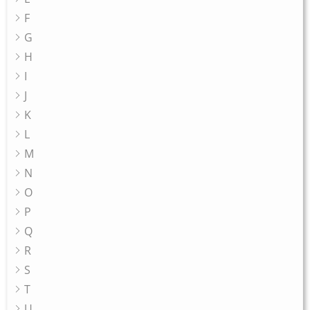
F
G
H
I
J
K
L
M
N
O
P
Q
R
S
T
U