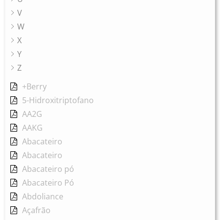
V
W
X
Y
Z
+Berry
5-Hidroxitriptofano
AA2G
AAKG
Abacateiro
Abacateiro
Abacateiro pó
Abacateiro Pó
Abdoliance
Açafrão