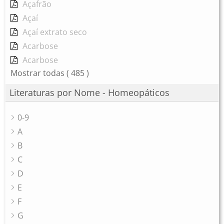
Açafrão
Açaí
Açaí extrato seco
Acarbose
Acarbose
Mostrar todas
( 485 )
Literaturas por Nome - Homeopáticos
0-9
A
B
C
D
E
F
G