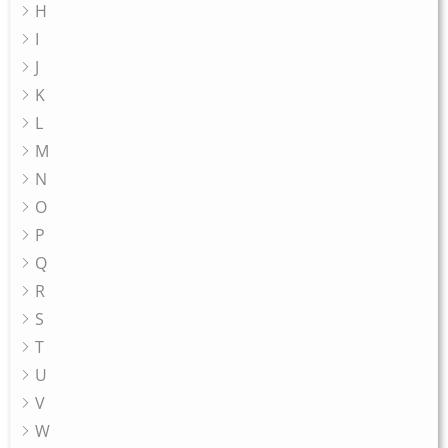
H
I
J
K
L
M
N
O
P
Q
R
S
T
U
V
W