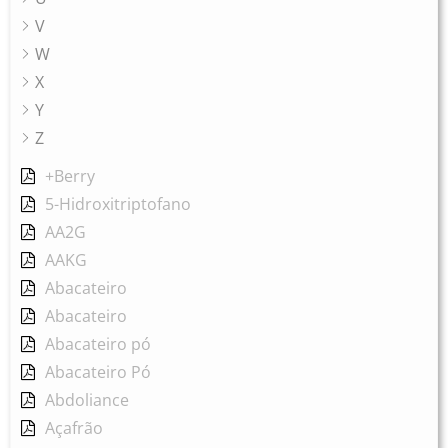
V
W
X
Y
Z
+Berry
5-Hidroxitriptofano
AA2G
AAKG
Abacateiro
Abacateiro
Abacateiro pó
Abacateiro Pó
Abdoliance
Açafrão