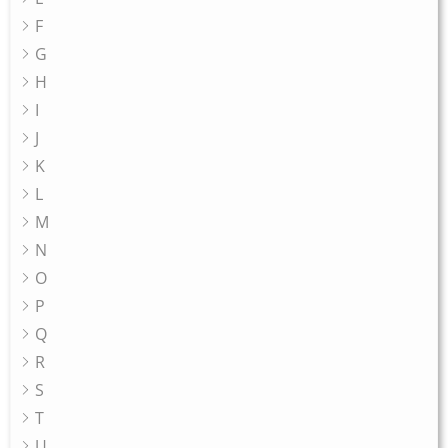
F
G
H
I
J
K
L
M
N
O
P
Q
R
S
T
U