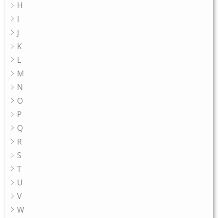
H
I
J
K
L
M
N
O
P
Q
R
S
T
U
V
W