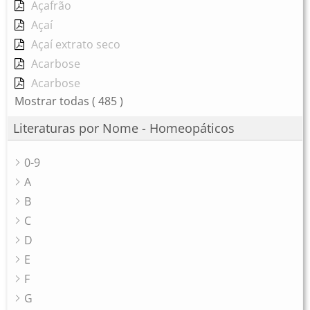
Açafrão
Açaí
Açaí extrato seco
Acarbose
Acarbose
Mostrar todas
( 485 )
Literaturas por Nome - Homeopáticos
0-9
A
B
C
D
E
F
G