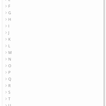
F
G
H
I
J
K
L
M
N
O
P
Q
R
S
T
U