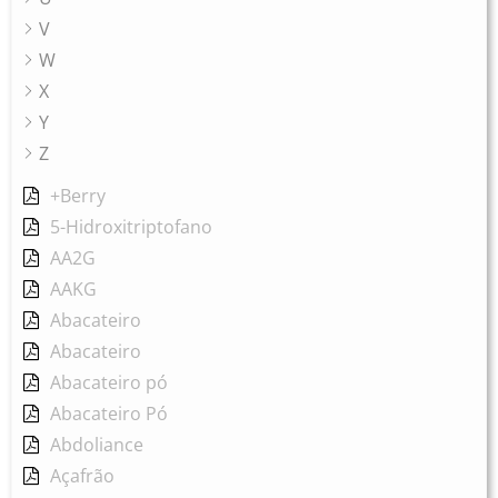
V
W
X
Y
Z
+Berry
5-Hidroxitriptofano
AA2G
AAKG
Abacateiro
Abacateiro
Abacateiro pó
Abacateiro Pó
Abdoliance
Açafrão