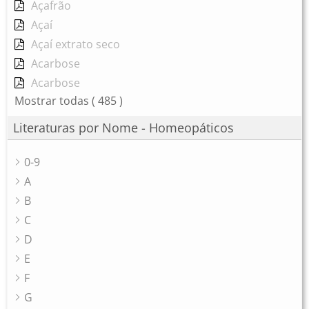
Açafrão
Açaí
Açaí extrato seco
Acarbose
Acarbose
Mostrar todas
( 485 )
Literaturas por Nome - Homeopáticos
0-9
A
B
C
D
E
F
G