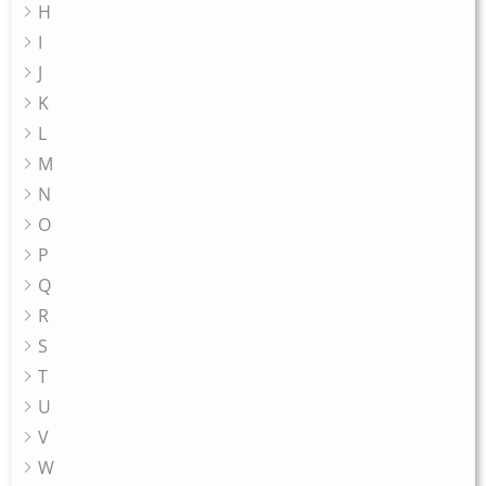
H
I
J
K
L
M
N
O
P
Q
R
S
T
U
V
W