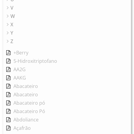
V
W
X
Y
Z
+Berry
5-Hidroxitriptofano
AA2G
AAKG
Abacateiro
Abacateiro
Abacateiro pó
Abacateiro Pó
Abdoliance
Açafrão