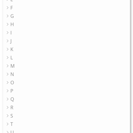
F
G
H
I
J
K
L
M
N
O
P
Q
R
S
T
U