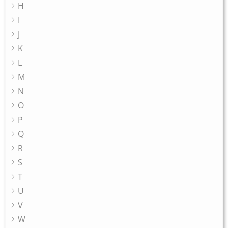
H
I
J
K
L
M
N
O
P
Q
R
S
T
U
V
W