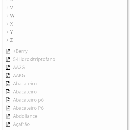
V
W
X
Y
Z
+Berry
5-Hidroxitriptofano
AA2G
AAKG
Abacateiro
Abacateiro
Abacateiro pó
Abacateiro Pó
Abdoliance
Açafrão