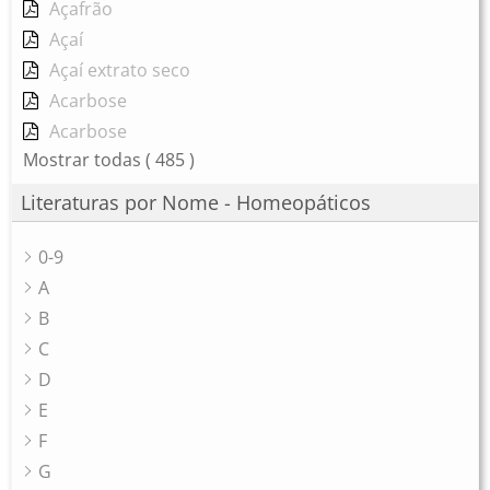
Açafrão
Açaí
Açaí extrato seco
Acarbose
Acarbose
Mostrar todas
( 485 )
Literaturas por Nome - Homeopáticos
0-9
A
B
C
D
E
F
G