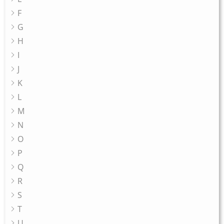
F
G
H
I
J
K
L
M
N
O
P
Q
R
S
T
U