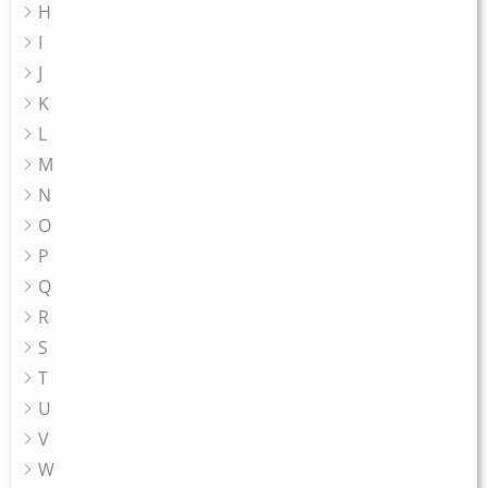
H
I
J
K
L
M
N
O
P
Q
R
S
T
U
V
W