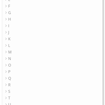
F
G
H
I
J
K
L
M
N
O
P
Q
R
S
T
U