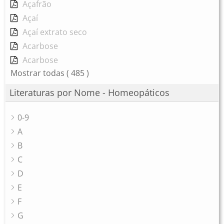
Açafrão
Açaí
Açaí extrato seco
Acarbose
Acarbose
Mostrar todas
( 485 )
Literaturas por Nome - Homeopáticos
0-9
A
B
C
D
E
F
G