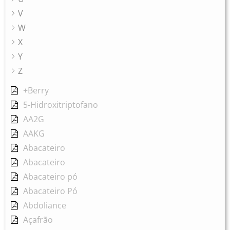
V
W
X
Y
Z
+Berry
5-Hidroxitriptofano
AA2G
AAKG
Abacateiro
Abacateiro
Abacateiro pó
Abacateiro Pó
Abdoliance
Açafrão