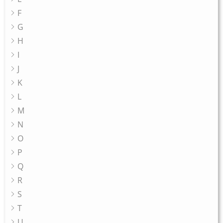
F
G
H
I
J
K
L
M
N
O
P
Q
R
S
T
U