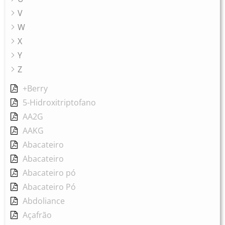
V
W
X
Y
Z
+Berry
5-Hidroxitriptofano
AA2G
AAKG
Abacateiro
Abacateiro
Abacateiro pó
Abacateiro Pó
Abdoliance
Açafrão