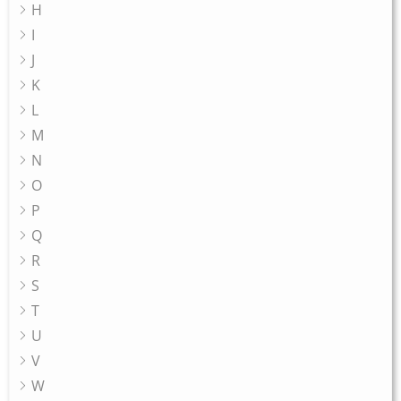
H
I
J
K
L
M
N
O
P
Q
R
S
T
U
V
W