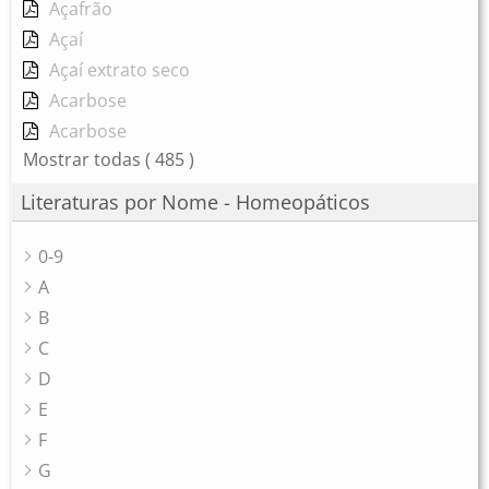
Açafrão
Açaí
Açaí extrato seco
Acarbose
Acarbose
Mostrar todas
( 485 )
Literaturas por Nome - Homeopáticos
0-9
A
B
C
D
E
F
G