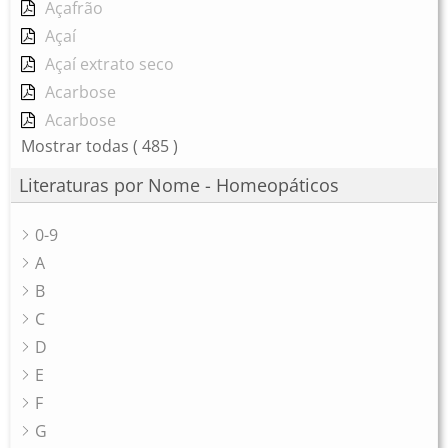
Açafrão
Açaí
Açaí extrato seco
Acarbose
Acarbose
Mostrar todas
( 485 )
Literaturas por Nome - Homeopáticos
0-9
A
B
C
D
E
F
G