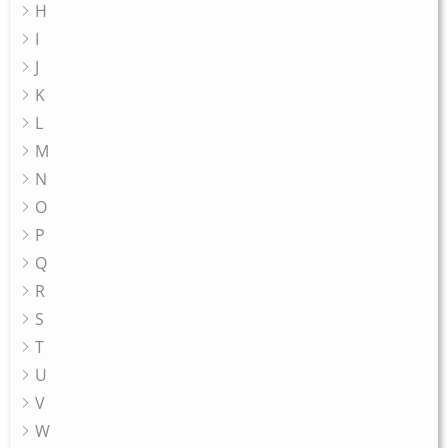
H
I
J
K
L
M
N
O
P
Q
R
S
T
U
V
W