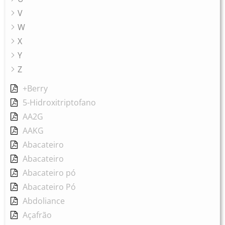
V
W
X
Y
Z
+Berry
5-Hidroxitriptofano
AA2G
AAKG
Abacateiro
Abacateiro
Abacateiro pó
Abacateiro Pó
Abdoliance
Açafrão