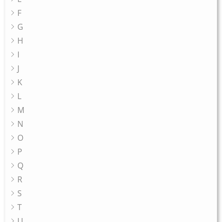
F
G
H
I
J
K
L
M
N
O
P
Q
R
S
T
U