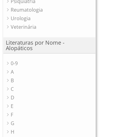
Psiquiatria
Reumatologia
Urologia
Veterinária
Literaturas por Nome -
Alopáticos
0-9
A
B
C
D
E
F
G
H