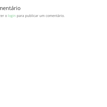
mentário
zer o
login
para publicar um comentário.