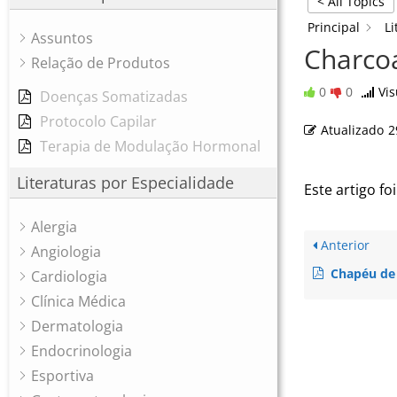
< All Topics
Principal
Li
Assuntos
Charco
Relação de Produtos
0
0
Vis
Doenças Somatizadas
Protocolo Capilar
Atualizado
2
Terapia de Modulação Hormonal
Literaturas por Especialidade
Este artigo foi
Alergia
Anterior
Angiologia
Chapéu de
Cardiologia
Clínica Médica
Dermatologia
Endocrinologia
Esportiva