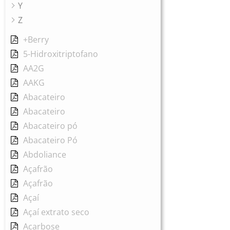
Y
Z
+Berry
5-Hidroxitriptofano
AA2G
AAKG
Abacateiro
Abacateiro
Abacateiro pó
Abacateiro Pó
Abdoliance
Açafrão
Açafrão
Açaí
Açaí extrato seco
Acarbose