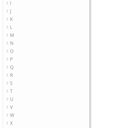
I
J
K
L
M
N
O
P
Q
R
S
T
U
V
W
X