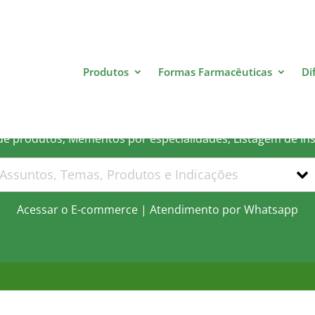
Produtos
Formas Farmacêuticas
Di
 que você está procurand
 de produtos, Mementos por especialidades, Listagem de In
Acessar o E-commerce
|
Atendimento por Whatsapp