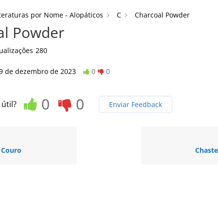
teraturas por Nome - Alopáticos
C
Charcoal Powder
al Powder
ualizações
280
9 de dezembro de 2023
0
0
0
0
 útil?
Enviar Feedback
 Couro
Chaste