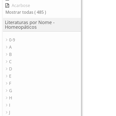
Acarbose
Mostrar todas
( 485 )
Literaturas por Nome -
Homeopáticos
0-9
A
B
C
D
E
F
G
H
I
J