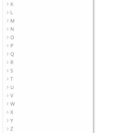
K
L
M
N
O
P
Q
R
S
T
U
V
W
X
Y
Z