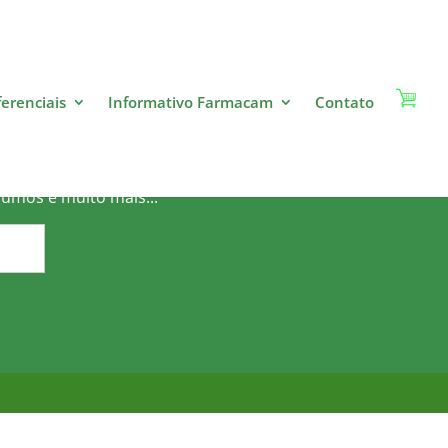
ferenciais
Informativo Farmacam
Contato
o?
sumos e muito mais...