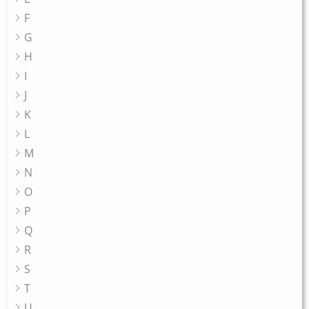
F
G
H
I
J
K
L
M
N
O
P
Q
R
S
T
U