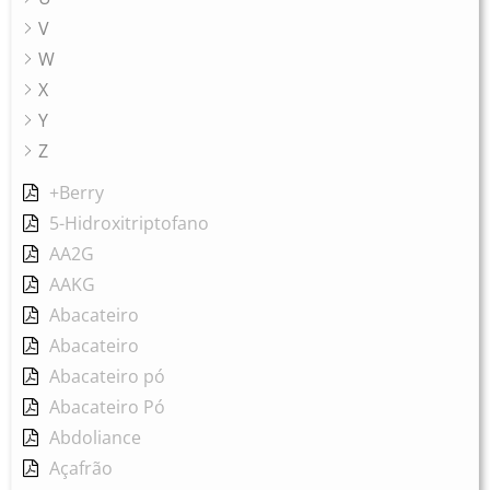
V
W
X
Y
Z
+Berry
5-Hidroxitriptofano
AA2G
AAKG
Abacateiro
Abacateiro
Abacateiro pó
Abacateiro Pó
Abdoliance
Açafrão