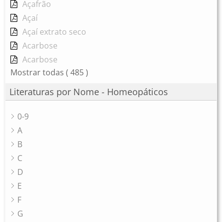
Açafrão
Açaí
Açaí extrato seco
Acarbose
Acarbose
Mostrar todas
( 485 )
Literaturas por Nome - Homeopáticos
0-9
A
B
C
D
E
F
G