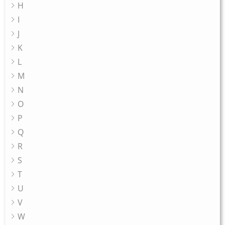
H
I
J
K
L
M
N
O
P
Q
R
S
T
U
V
W