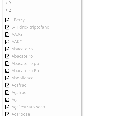
Y
Z
+Berry
5-Hidroxitriptofano
AA2G
AAKG
Abacateiro
Abacateiro
Abacateiro pó
Abacateiro Pó
Abdoliance
Açafrão
Açafrão
Açaí
Açaí extrato seco
Acarbose