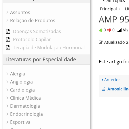
< All Topics
Principal
Li
Assuntos
AMP 9
Relação de Produtos
0
0
Vis
Doenças Somatizadas
Protocolo Capilar
Atualizado
2
Terapia de Modulação Hormonal
Literaturas por Especialidade
Este artigo foi
Alergia
Anterior
Angiologia
Amoxicilin
Cardiologia
Clínica Médica
Dermatologia
Endocrinologia
Esportiva