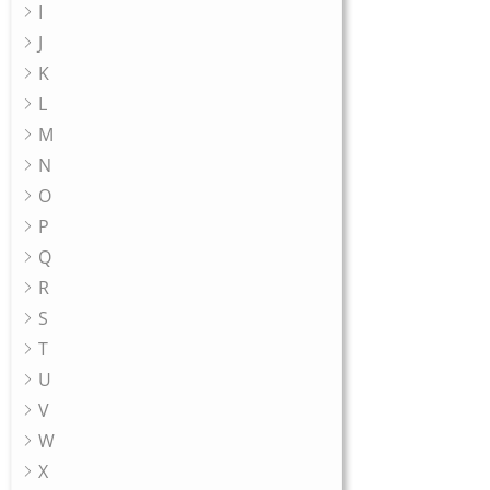
I
J
K
L
M
N
O
P
Q
R
S
T
U
V
W
X