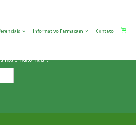
ferenciais
Informativo Farmacam
Contato
o?
sumos e muito mais...