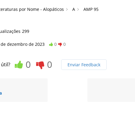
teraturas por Nome - Alopáticos
A
AMP 95
5
ualizações
299
 de dezembro de 2023
0
0
0
0
 útil?
Enviar Feedback
a