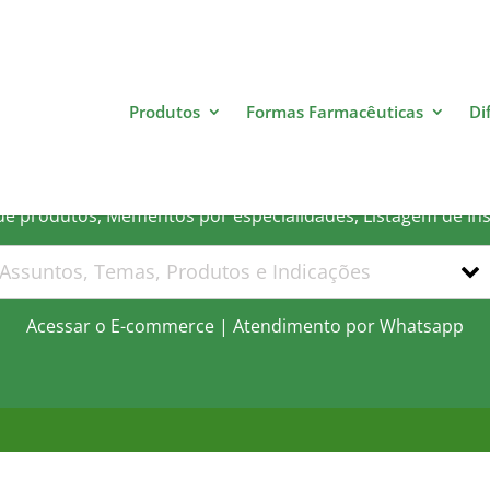
Produtos
Formas Farmacêuticas
Di
 que você está procurand
 de produtos, Mementos por especialidades, Listagem de In
Acessar o E-commerce
|
Atendimento por Whatsapp