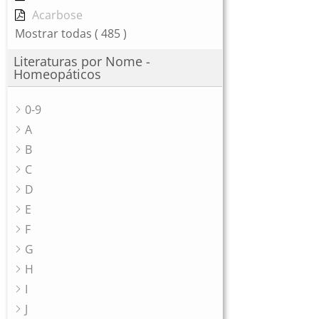
Acarbose
Mostrar todas
( 485 )
Literaturas por Nome -
Homeopáticos
0-9
A
B
C
D
E
F
G
H
I
J