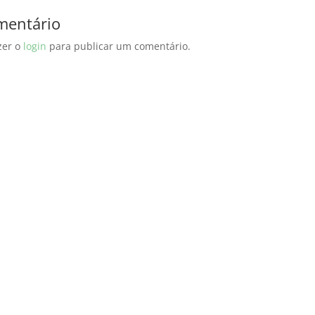
mentário
zer o
login
para publicar um comentário.