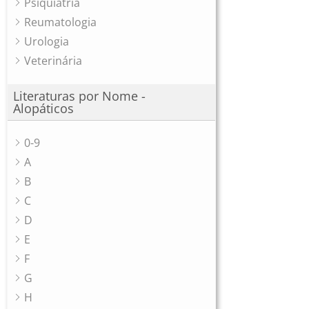
Psiquiatria
Reumatologia
Urologia
Veterinária
Literaturas por Nome -
Alopáticos
0-9
A
B
C
D
E
F
G
H