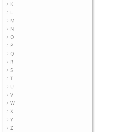
K
L
M
N
O
P
Q
R
S
T
U
V
W
X
Y
Z