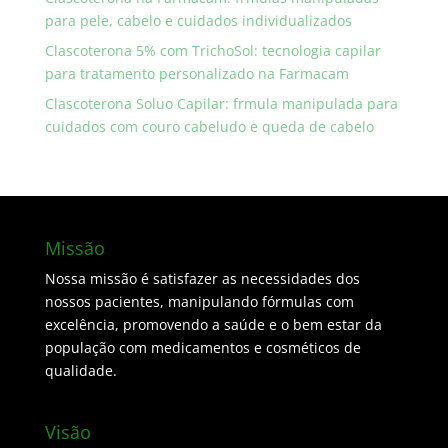
para pele, cabelo e cuidados individualizados
Clascoterona 5% com TrichoSol: tecnologia capilar
para tratamento personalizado na Farmacam
Clascoterona Soluo Capilar: frmula manipulada para
cuidados com couro cabeludo e queda de cabelo
Missão
Nossa missão é satisfazer as necessidades dos
nossos pacientes, manipulando fórmulas com
excelência, promovendo a saúde e o bem estar da
população com medicamentos e cosméticos de
qualidade.
Visão