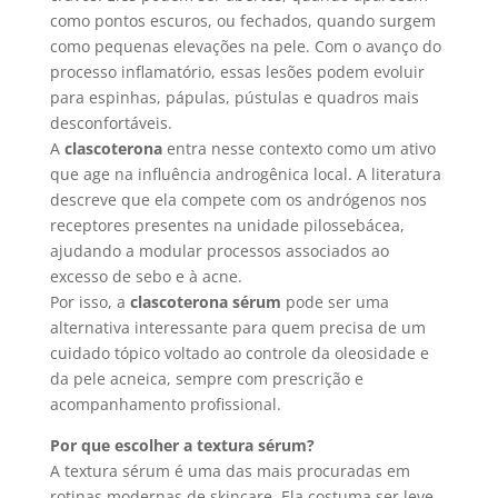
como pontos escuros, ou fechados, quando surgem
como pequenas elevações na pele. Com o avanço do
processo inflamatório, essas lesões podem evoluir
para espinhas, pápulas, pústulas e quadros mais
desconfortáveis.
A
clascoterona
entra nesse contexto como um ativo
que age na influência androgênica local. A literatura
descreve que ela compete com os andrógenos nos
receptores presentes na unidade pilossebácea,
ajudando a modular processos associados ao
excesso de sebo e à acne.
Por isso, a
clascoterona sérum
pode ser uma
alternativa interessante para quem precisa de um
cuidado tópico voltado ao controle da oleosidade e
da pele acneica, sempre com prescrição e
acompanhamento profissional.
Por que escolher a textura sérum?
A textura sérum é uma das mais procuradas em
rotinas modernas de skincare. Ela costuma ser leve,