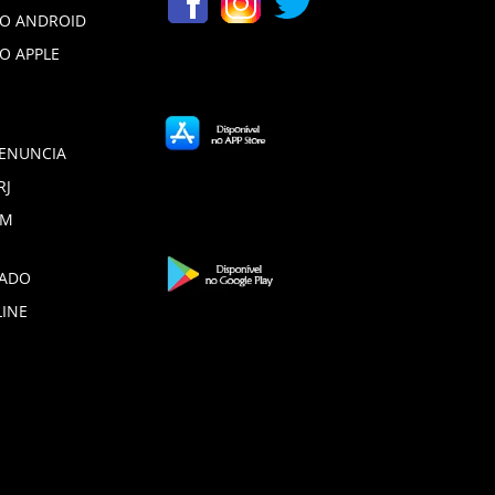
VO ANDROID
VO APPLE
DENUNCIA
RJ
DM
ADO
LINE