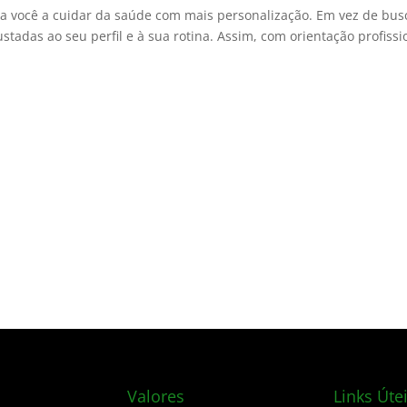
a você a cuidar da saúde com mais personalização. Em vez de bus
stadas ao seu perfil e à sua rotina. Assim, com orientação profissi
Valores
Links Úte