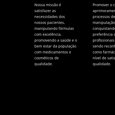
Nossa missão é
Promover o 
satisfazer as
aprimoramen
necessidades dos
processos d
nossos pacientes,
manipulação
manipulando fórmulas
conquistand
com excelência,
preferência 
promovendo a saúde e o
profissionais
bem estar da população
sendo recon
com medicamentos e
como farmáci
cosméticos de
nível de sati
qualidade.
qualidade.
Copyright 2022 - Farmacam - Todos os direito