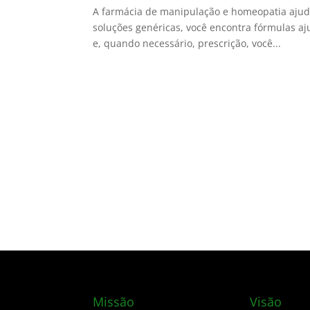
A farmácia de manipulação e homeopatia ajud
soluções genéricas, você encontra fórmulas aju
e, quando necessário, prescrição, você...
Missão
Visão