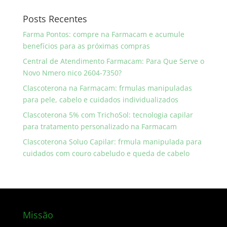
Posts Recentes
Farma Pontos: compre na Farmacam e acumule
benefícios para as próximas compras
Central de Atendimento Farmacam: Para Que Serve o
Novo Nmero nico 2604-7350?
Clascoterona na Farmacam: frmulas manipuladas
para pele, cabelo e cuidados individualizados
Clascoterona 5% com TrichoSol: tecnologia capilar
para tratamento personalizado na Farmacam
Clascoterona Soluo Capilar: frmula manipulada para
cuidados com couro cabeludo e queda de cabelo
Missão