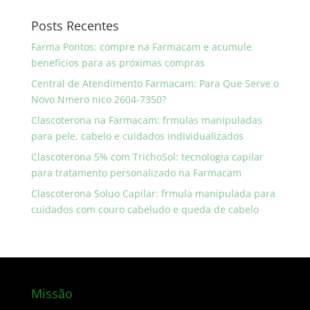
Posts Recentes
Farma Pontos: compre na Farmacam e acumule
benefícios para as próximas compras
Central de Atendimento Farmacam: Para Que Serve o
Novo Nmero nico 2604-7350?
Clascoterona na Farmacam: frmulas manipuladas
para pele, cabelo e cuidados individualizados
Clascoterona 5% com TrichoSol: tecnologia capilar
para tratamento personalizado na Farmacam
Clascoterona Soluo Capilar: frmula manipulada para
cuidados com couro cabeludo e queda de cabelo
Missão