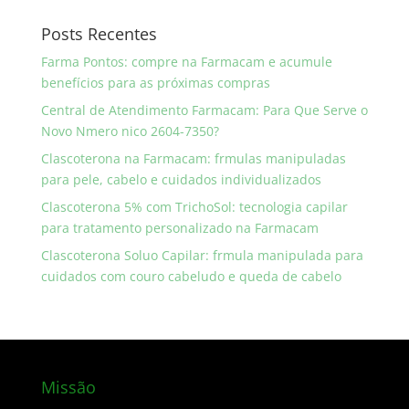
Posts Recentes
Farma Pontos: compre na Farmacam e acumule
benefícios para as próximas compras
Central de Atendimento Farmacam: Para Que Serve o
Novo Nmero nico 2604-7350?
Clascoterona na Farmacam: frmulas manipuladas
para pele, cabelo e cuidados individualizados
Clascoterona 5% com TrichoSol: tecnologia capilar
para tratamento personalizado na Farmacam
Clascoterona Soluo Capilar: frmula manipulada para
cuidados com couro cabeludo e queda de cabelo
Missão