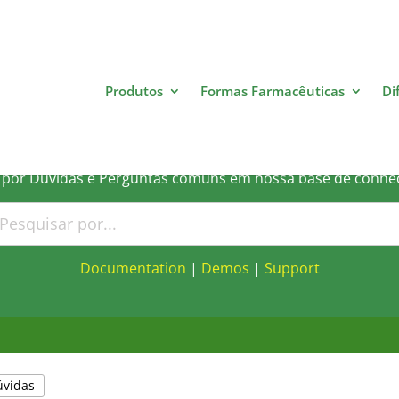
Produtos
Formas Farmacêuticas
Di
Qual a sua Dúvida?
 por Dúvidas e Perguntas comuns em nossa base de conhe
Documentation
|
Demos
|
Support
úvidas