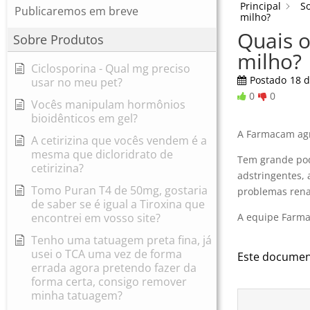
Principal
S
Publicaremos em breve
milho?
Quais o
Sobre Produtos
milho?
Ciclosporina - Qual mg preciso
Postado
18 
usar no meu pet?
0
0
Vocês manipulam hormônios
bioidênticos em gel?
A Farmacam agr
A cetirizina que vocês vendem é a
mesma que dicloridrato de
Tem grande pod
cetirizina?
adstringentes, a
Tomo Puran T4 de 50mg, gostaria
problemas renai
de saber se é igual a Tiroxina que
encontrei em vosso site?
A equipe Farmac
Tenho uma tatuagem preta fina, já
usei o TCA uma vez de forma
Este document
errada agora pretendo fazer da
forma certa, consigo remover
minha tatuagem?