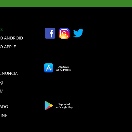
is
VO ANDROID
VO APPLE
DENUNCIA
RJ
DM
ADO
LINE