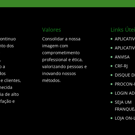
Valores
Links Úte
continuo
Consolidar a nossa
APLICATI
to dos
imagem com
APLICATI
e
comprometimento
ANVISA
,
professional e ética,
CRF-RJ
o a
valorizando pessoas e
dos
inovando nossos
DISQUE 
 e clientes,
métodos.
PROCON-
hecida
LOGIN A
a de alto
sfação e
SEJA UM
FRANQUE
LOJA ON-