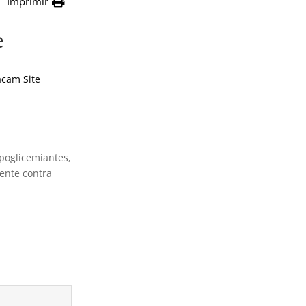
Imprimir
e
cam Site
poglicemiantes,
lente contra