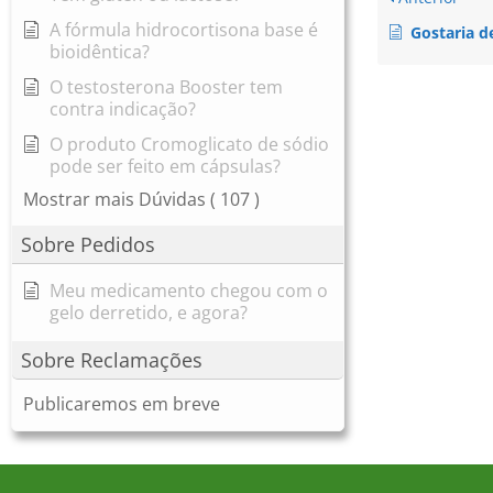
A fórmula hidrocortisona base é
Gostaria de saber se a hidrocor
bioidêntica?
O testosterona Booster tem
contra indicação?
O produto Cromoglicato de sódio
pode ser feito em cápsulas?
Mostrar mais Dúvidas
( 107 )
Sobre Pedidos
Meu medicamento chegou com o
gelo derretido, e agora?
Sobre Reclamações
Publicaremos em breve