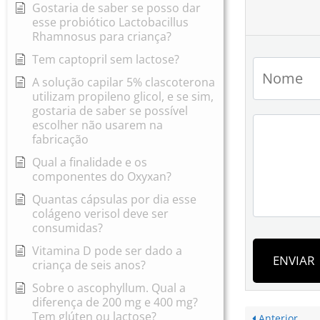
Gostaria de saber se posso dar
esse probiótico Lactobacillus
Rhamnosus para criança?
Tem captopril sem lactose?
A solução capilar 5% clascoterona
utilizam propileno glicol, e se sim,
gostaria de saber se possível
escolher não usarem na
fabricação
Qual a finalidade e os
componentes do Oxyxan?
Quantas cápsulas por dia esse
colágeno verisol deve ser
consumidas?
Vitamina D pode ser dado a
ENVIAR
criança de seis anos?
Sobre o ascophyllum. Qual a
diferença de 200 mg e 400 mg?
Tem glúten ou lactose?
Anterior