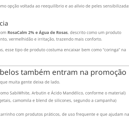
o opção voltada ao reequilíbrio e ao alívio de peles sensibilizada
cia
 com
RosaCalm 2% e Água de Rosas
, descrito como um produto
o, vermelhidão e irritação, trazendo mais conforto.
ivas, esse tipo de produto costuma encaixar bem como “coringa” na
cabelos também entram na promoção
que muita gente deixa de lado.
como SabiWhite, Arbutin e Ácido Mandélico, conforme o material)
getais, camomila e blend de silicones, segundo a campanha)
 carrinho com produtos práticos, de uso frequente e que ajudam n