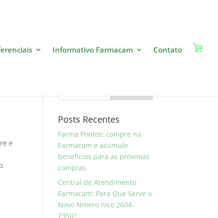
ferenciais
Informativo Farmacam
Contato
at
Pesquise
Posts Recentes
Farma Pontos: compre na
re e
Farmacam e acumule
benefícios para as próximas
o.
compras
Central de Atendimento
Farmacam: Para Que Serve o
Novo Nmero nico 2604-
7350?