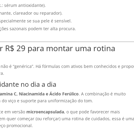
x.: sérum antioxidante).
lmante, clareador ou reparador).
especialmente se sua pele é sensível.
ões sazonais podem ter alta procura.
r R$ 29 para montar uma rotina
não é “genérica”. Há fórmulas com ativos bem conhecidos e propo
ra.
idante no dia a dia
amina C, Niacinamida e Ácido Ferúlico
. A combinação é muito
 do viço e suporte para uniformização do tom.
ece em versão
microencapsulada
, o que pode favorecer mais
uem quer começar (ou reforçar) uma rotina de cuidados, essa é um
eço promocional.