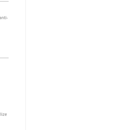
anti-
lize