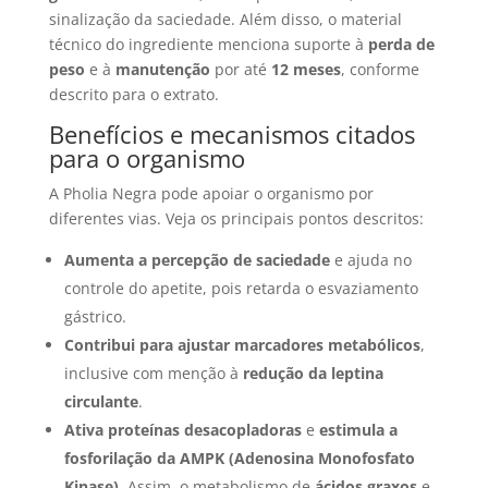
sinalização da saciedade. Além disso, o material
técnico do ingrediente menciona suporte à
perda de
peso
e à
manutenção
por até
12 meses
, conforme
descrito para o extrato.
Benefícios e mecanismos citados
para o organismo
A Pholia Negra pode apoiar o organismo por
diferentes vias. Veja os principais pontos descritos:
Aumenta a percepção de saciedade
e ajuda no
controle do apetite, pois retarda o esvaziamento
gástrico.
Contribui para ajustar marcadores metabólicos
,
inclusive com menção à
redução da leptina
circulante
.
Ativa proteínas desacopladoras
e
estimula a
fosforilação da AMPK (Adenosina Monofosfato
Kinase)
. Assim, o metabolismo de
ácidos graxos
e