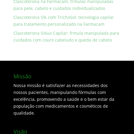
Clascoterona na Farmacam: frmulas manipuladas
para pele, cabelo e cuidados individualizados
Clascoterona 5% com TrichoSol: tecnologia capilar
para tratamento personalizado na Farmacam
Clascoterona Soluo Capilar: frmula manipulada para
cuidados com couro cabeludo e queda de cabelo
Missão
Nossa missão é satisfazer as necessidades dos
nossos pacientes, manipulando fórmulas com
excelência, promovendo a saúde e o bem estar da
população com medicamentos e cosméticos de
qualidade.
Visão