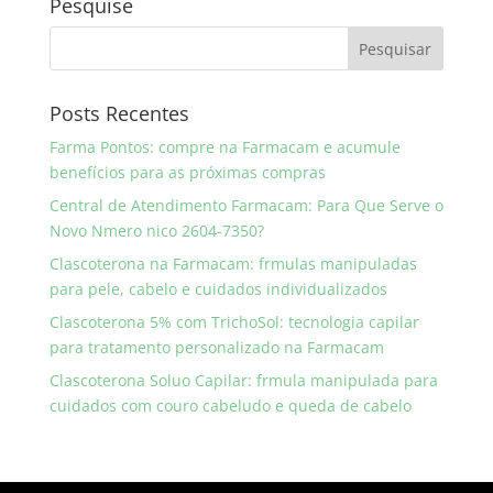
Pesquise
Posts Recentes
Farma Pontos: compre na Farmacam e acumule
benefícios para as próximas compras
Central de Atendimento Farmacam: Para Que Serve o
Novo Nmero nico 2604-7350?
Clascoterona na Farmacam: frmulas manipuladas
para pele, cabelo e cuidados individualizados
Clascoterona 5% com TrichoSol: tecnologia capilar
para tratamento personalizado na Farmacam
Clascoterona Soluo Capilar: frmula manipulada para
cuidados com couro cabeludo e queda de cabelo