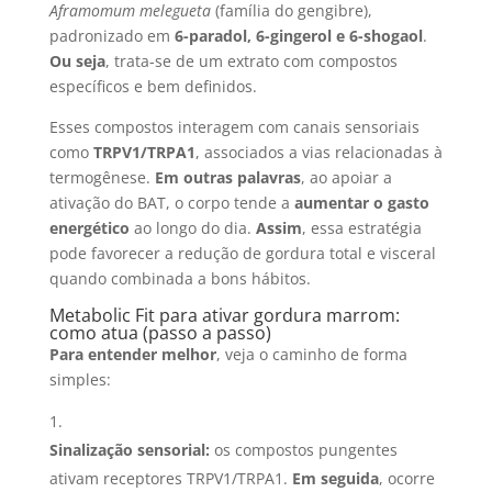
Aframomum melegueta
(família do gengibre),
padronizado em
6-paradol, 6-gingerol e 6-shogaol
.
Ou seja
, trata-se de um extrato com compostos
específicos e bem definidos.
Esses compostos interagem com canais sensoriais
como
TRPV1/TRPA1
, associados a vias relacionadas à
termogênese.
Em outras palavras
, ao apoiar a
ativação do BAT, o corpo tende a
aumentar o gasto
energético
ao longo do dia.
Assim
, essa estratégia
pode favorecer a redução de gordura total e visceral
quando combinada a bons hábitos.
Metabolic Fit para ativar gordura marrom:
como atua (passo a passo)
Para entender melhor
, veja o caminho de forma
simples:
Sinalização sensorial:
os compostos pungentes
ativam receptores TRPV1/TRPA1.
Em seguida
, ocorre